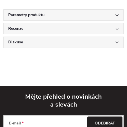
Parametry produktu
Recenze
Diskuse
Mějte přehled o novinkách
a slevách
Z
á
E-mail
ODEBÍRAT