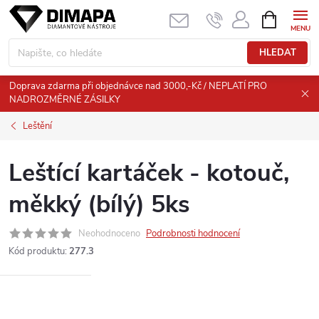
Přejít
NÁKUPNÍ
KOŠÍK
na
obsah
HLEDAT
Doprava zdarma při objednávce nad 3000,-Kč / NEPLATÍ PRO
NADROZMĚRNÉ ZÁSILKY
Leštění
Leštící kartáček - kotouč,
měkký (bílý) 5ks
Neohodnoceno
Podrobnosti hodnocení
Kód produktu:
277.3