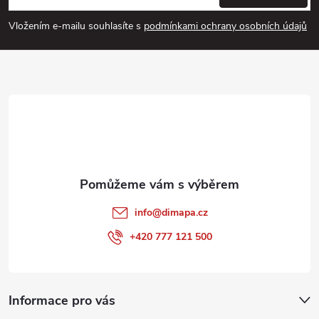
p
Vložením e-mailu souhlasíte s
podmínkami ochrany osobních údajů
a
t
í
info
@
dimapa.cz
+420 777 121 500
Informace pro vás