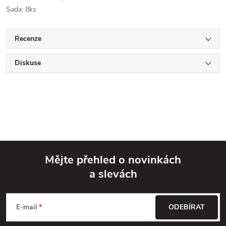
Sada: 8ks
Recenze
Diskuse
Mějte přehled o novinkách
a slevách
Z
á
E-mail
ODEBÍRAT