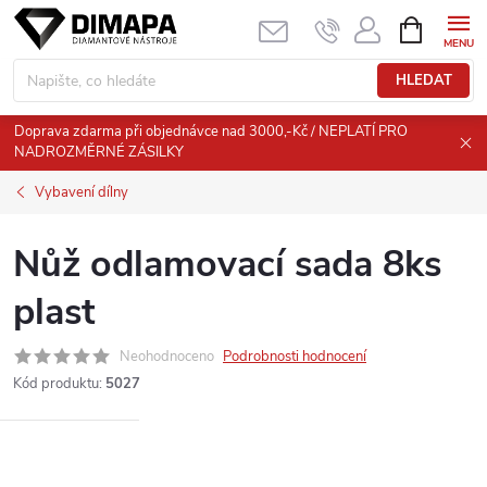
Přejít
NÁKUPNÍ
KOŠÍK
na
obsah
HLEDAT
Doprava zdarma při objednávce nad 3000,-Kč / NEPLATÍ PRO
NADROZMĚRNÉ ZÁSILKY
Vybavení dílny
Nůž odlamovací sada 8ks
plast
Neohodnoceno
Podrobnosti hodnocení
Kód produktu:
5027