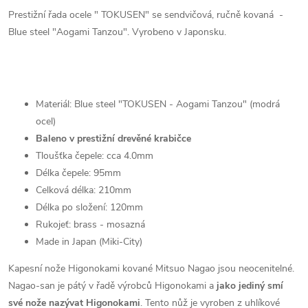
Prestižní řada ocele " TOKUSEN" se sendvičová, ručně kovaná
-
Blue steel
"Aogami Tanzou". Vyrobeno v Japonsku.
Materiál: Blue steel "
TOKUSEN
- Aogami Tanzou" (modrá
ocel)
Baleno v prestižní drevěné krabičce
Tloušťka čepele: cca 4.0mm
Délka čepele: 95mm
Celková délka: 210mm
Délka po složení: 120mm
Rukojeť: brass - mosazná
Made in Japan (Miki-City)
Kapesní nože Higonokami kované Mitsuo Nagao jsou neocenitelné.
Nagao-san je pátý v řadě výrobců Higonokami a
jako jediný smí
své nože nazývat Higonokami
.
Tento nůž je vyroben z uhlíkové