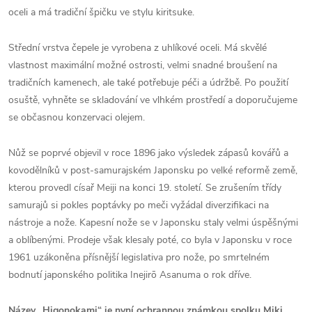
oceli a má tradiční špičku ve stylu kiritsuke.
Střední vrstva čepele je vyrobena z uhlíkové oceli. Má skvělé
vlastnost maximální možné ostrosti, velmi snadné broušení na
tradičních kamenech, ale také potřebuje péči a údržbě. Po použití
osuště, vyhněte se skladování ve vlhkém prostředí a doporučujeme
se občasnou konzervaci olejem.
Nůž se poprvé objevil v roce 1896 jako výsledek zápasů kovářů a
kovodělníků v post-samurajském Japonsku po velké reformě země,
kterou provedl císař Meiji na konci 19. století. Se zrušením třídy
samurajů si pokles poptávky po meči vyžádal diverzifikaci na
nástroje a nože. Kapesní nože se v Japonsku staly velmi úspěšnými
a oblíbenými. Prodeje však klesaly poté, co byla v Japonsku v roce
1961 uzákoněna přísnější legislativa pro nože, po smrtelném
bodnutí japonského politika Inejirō Asanuma o rok dříve.
Název „Higonokami“ je nyní ochrannou známkou spolku Miki