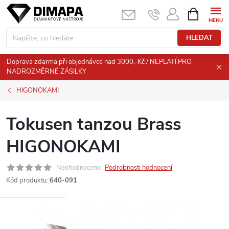
Přejít
NÁKUPNÍ
KOŠÍK
na
obsah
HLEDAT
Doprava zdarma při objednávce nad 3000,-Kč / NEPLATÍ PRO
NADROZMĚRNÉ ZÁSILKY
HIGONOKAMI
Tokusen tanzou Brass
HIGONOKAMI
Neohodnoceno
Podrobnosti hodnocení
Kód produktu:
640-091