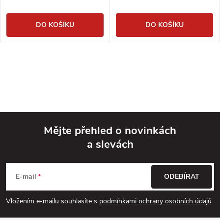
DO KOŠÍKU
DO KOŠÍKU
Mějte přehled o novinkách
a slevách
Z
á
E-mail
ODEBÍRAT
p
Vložením e-mailu souhlasíte s
podmínkami ochrany osobních údajů