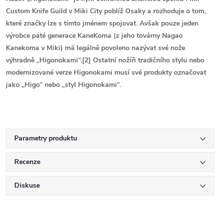
Custom Knife Guild v Miki City poblíž Osaky a rozhoduje o tom,
které značky lze s tímto jménem spojovat. Avšak pouze jeden
výrobce páté generace KaneKoma (z jeho továrny Nagao
Kanekoma v Miki) má legálně povoleno nazývat své nože
výhradně „Higonokami“.[2] Ostatní nožíři tradičního stylu nebo
modernizované verze Higonokami musí své produkty označovat
jako „Higo“ nebo „styl Higonokami“.
Parametry produktu
Recenze
Diskuse