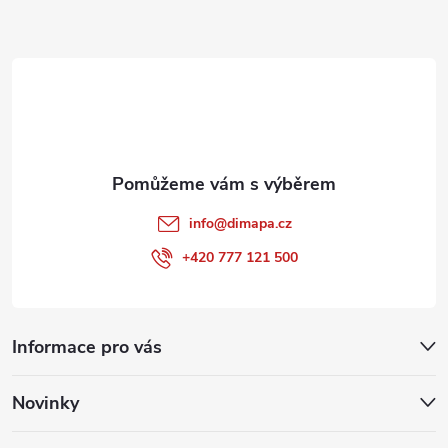
a
t
í
info
@
dimapa.cz
+420 777 121 500
Informace pro vás
Novinky