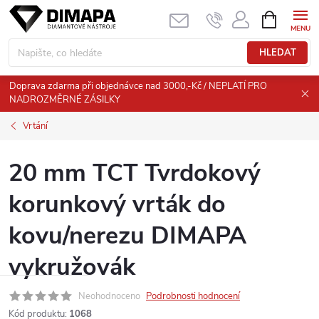
Přejít
NÁKUPNÍ
KOŠÍK
na
obsah
HLEDAT
Doprava zdarma při objednávce nad 3000,-Kč / NEPLATÍ PRO
NADROZMĚRNÉ ZÁSILKY
Vrtání
20 mm TCT Tvrdokový
korunkový vrták do
kovu/nerezu DIMAPA
vykružovák
Neohodnoceno
Podrobnosti hodnocení
Kód produktu:
1068