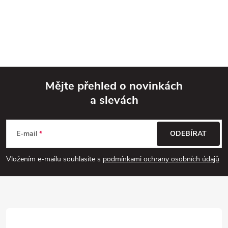
Mějte přehled o novinkách
a slevách
Z
á
E-mail
ODEBÍRAT
p
Vložením e-mailu souhlasíte s
podmínkami ochrany osobních údajů
a
t