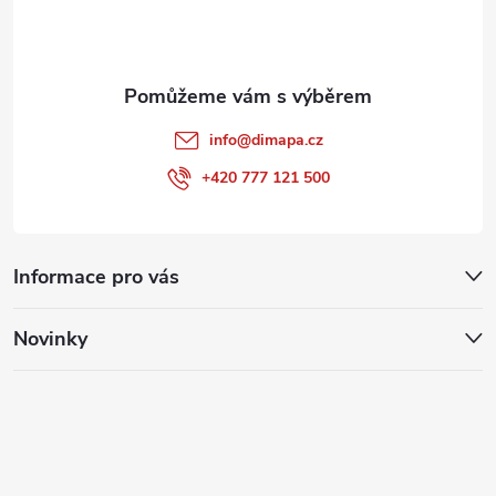
í
info
@
dimapa.cz
+420 777 121 500
Informace pro vás
Novinky