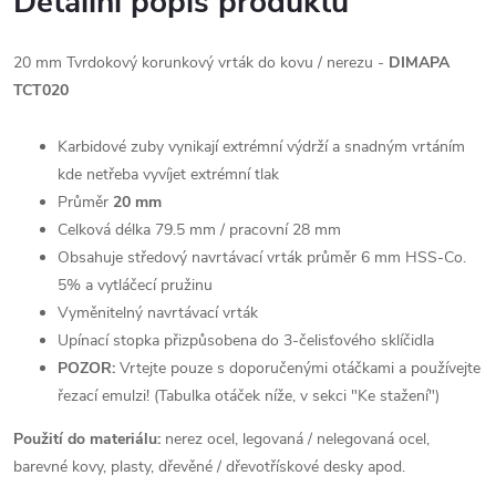
Detailní popis produktu
20 mm Tvrdokový korunkový vrták do kovu / nerezu -
DIMAPA
TCT020
Karbidové zuby vynikají extrémní výdrží a snadným vrtáním
kde netřeba vyvíjet extrémní tlak
Průměr
20 mm
Celková délka 79.5 mm / pracovní 28 mm
Obsahuje středový navrtávací vrták průměr 6 mm HSS-Co.
5% a vytláčecí pružinu
Vyměnitelný navrtávací vrták
Upínací stopka přizpůsobena do 3-čelisťového sklíčidla
POZOR:
Vrtejte pouze s doporučenými otáčkami a používejte
řezací emulzi! (Tabulka otáček níže, v sekci "Ke stažení")
Použití do materiálu:
nerez ocel, legovaná / nelegovaná ocel,
barevné kovy, plasty, dřevěné / dřevotřískové desky apod.