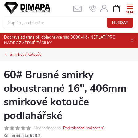
Přejít
NÁKUPNÍ
KOŠÍK
na
obsah
HLEDAT
Doprava zdarma při objednávce nad 3000,-Kč / NEPLATÍ PRO
NADROZMĚRNÉ ZÁSILKY
Smirkové kotouče
60# Brusné smirky
oboustranné 16", 406mm
smirkové kotouče
podlahářské
Neohodnoceno
Podrobnosti hodnocení
Kód produktu:
573.2