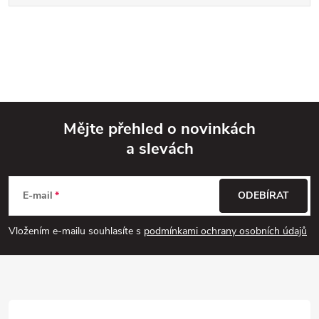
Mějte přehled o novinkách
a slevách
Z
á
E-mail
ODEBÍRAT
p
Vložením e-mailu souhlasíte s
podmínkami ochrany osobních údajů
a
t