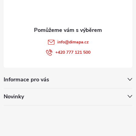
í
info
@
dimapa.cz
+420 777 121 500
Informace pro vás
Novinky