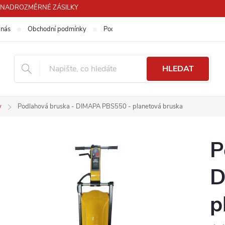
PRO NADROZMĚRNÉ ZÁSILKY
 nás
Obchodní podmínky
Podmínky ochrany osobních údajů
HLEDAT
y
Podlahová bruska - DIMAPA PBS550 - planetová bruska
P
D
p