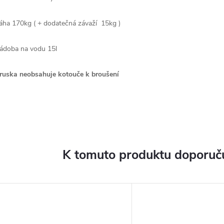
áha 170kg ( + dodatečná závaží 15kg )
ádoba na vodu 15l
ruska neobsahuje kotouče k broušení
K tomuto produktu doporuču