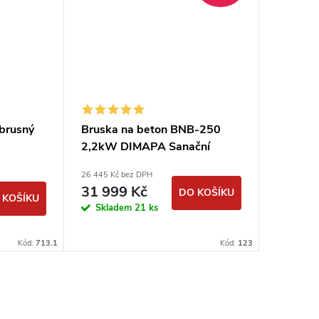
brusný
Bruska na beton BNB-250
Podlaho
2,2kW DIMAPA Sanační
DIMAPA 
30
bruska na podlahy
26 445 Kč bez DPH
190 000 Kč
31 999 Kč
229 9
DO KOŠÍKU
 KOŠÍKU
Skladem
21 ks
Sklad
Kód:
713.1
Kód:
123