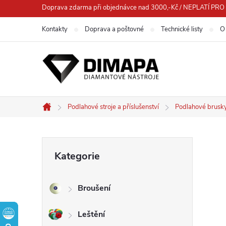
Přejít
Doprava zdarma při objednávce nad 3000,-Kč / NEPLATÍ 
na
Kontakty
Doprava a poštovné
Technické listy
O
obsah
Podlahové stroje a příslušenství
Podlahové brusk
Domů
P
Přeskočit
Kategorie
kategorie
o
Broušení
s
Leštění
t