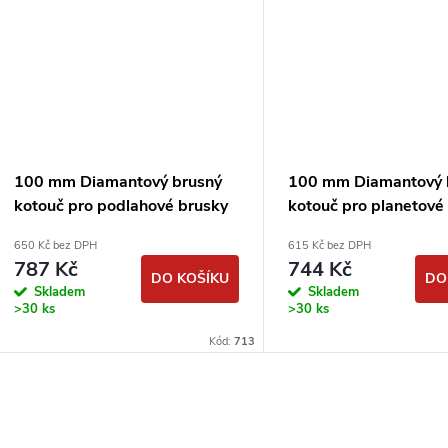
100 mm Diamantový brusný
100 mm Diamantový 
kotouč pro podlahové brusky
kotouč pro planetové
DIMAPA Grind
podlahové brusky - #
650 Kč bez DPH
615 Kč bez DPH
787 Kč
744 Kč
DO KOŠÍKU
DO
Skladem
Skladem
>30 ks
>30 ks
Kód:
713