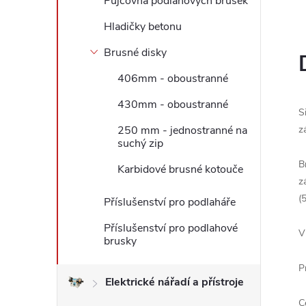
Půjčovna podlahových brusek
l
Hladičky betonu
Brusné disky
406mm - oboustranné
430mm - oboustranné
S
250 mm - jednostranné na
z
suchý zip
B
Karbidové brusné kotouče
z
(
Příslušenství pro podlaháře
Příslušenství pro podlahové
V
brusky
P
Elektrické nářadí a přístroje
C