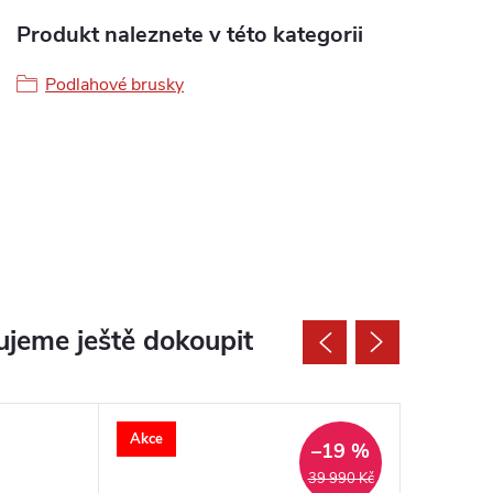
Produkt naleznete v této kategorii
Podlahové brusky
jeme ještě dokoupit
Akce
–19 %
39 990 Kč