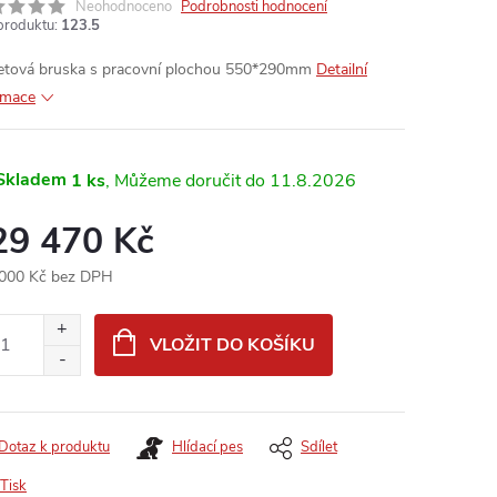
Neohodnoceno
Podrobnosti hodnocení
produktu:
123.5
etová bruska s pracovní plochou 550*290mm
Detailní
rmace
Skladem
1 ks
11.8.2026
29 470 Kč
000 Kč bez DPH
ná
:
VLOŽIT DO KOŠÍKU
Dotaz k produktu
Hlídací pes
Sdílet
Tisk