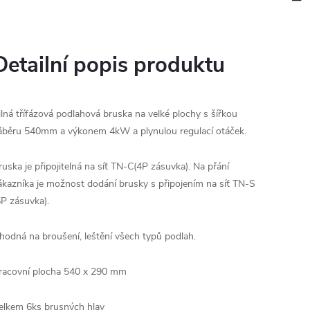
Detailní popis produktu
ilná třífázová podlahová bruska na velké plochy s šířkou
áběru 540mm a výkonem 4kW a plynulou regulací otáček.
ruska je připojitelná na síť TN-C(4P zásuvka). Na přání
ákazníka je možnost dodání brusky s připojením na síť TN-S
5P zásuvka).
hodná na broušení, leštění všech typů podlah.
racovní plocha 540 x 290 mm
elkem 6ks brusných hlav