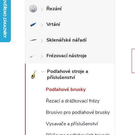
Řezání
r
Vrtání
a
n
Sklenářské nářadí
n
Frézovací nástroje
í
Podlahové stroje a
příslušenství
p
Podlahové brusky
a
Řezací a drážkovací frézy
Brusivo pro podlahové brusky
n
Vysavače a příslušenství
e