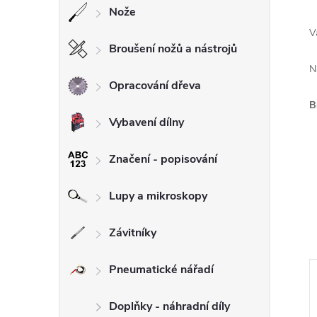
Nože
V
Broušení nožů a nástrojů
N
Opracování dřeva
B
Vybavení dílny
Značení - popisování
Lupy a mikroskopy
Závitníky
Pneumatické nářadí
–19 %
–4 %
Doplňky - náhradní díly
39 990 Kč
239 900 Kč