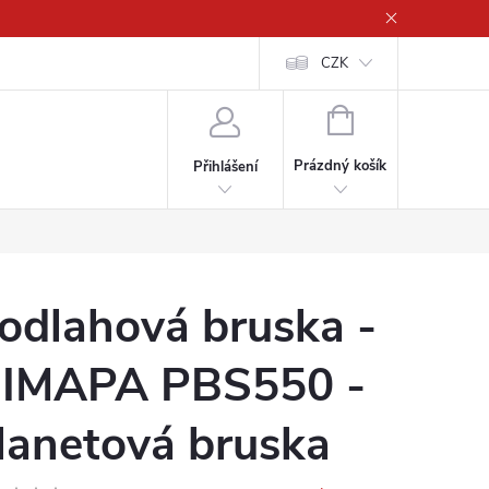
CZK
NÁKUPNÍ
KOŠÍK
Prázdný košík
Přihlášení
odlahová bruska -
IMAPA PBS550 -
lanetová bruska