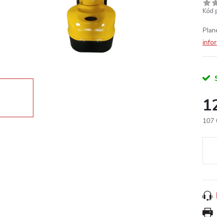
Kód 
Plan
info
1
107 
Měr
cena