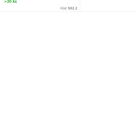
>30 ks
Kód:
502.2