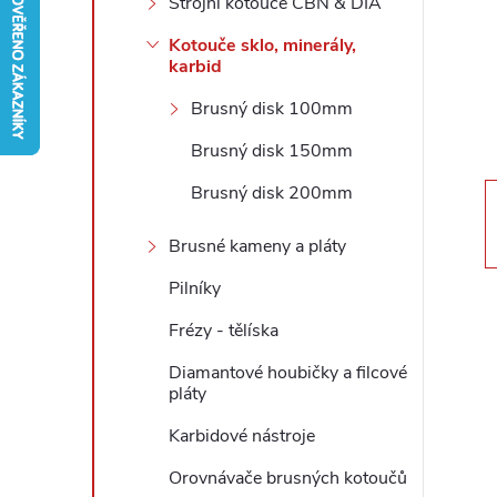
Strojní kotouče CBN & DIA
r
Kotouče sklo, minerály,
karbid
a
Brusný disk 100mm
n
Brusný disk 150mm
Brusný disk 200mm
n
Brusné kameny a pláty
í
Pilníky
p
Frézy - tělíska
a
Diamantové houbičky a filcové
pláty
n
Karbidové nástroje
Orovnávače brusných kotoučů
e