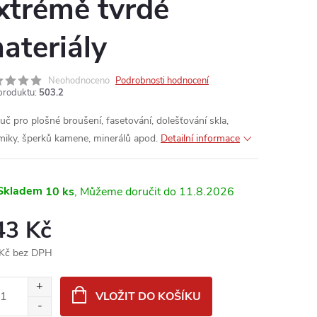
xtrémě tvrdé
ateriály
Neohodnoceno
Podrobnosti hodnocení
produktu:
503.2
uč pro plošné broušení, fasetování, dolešťování skla,
miky, šperků kamene, minerálů apod.
Detailní informace
Skladem
10 ks
11.8.2026
43 Kč
Kč bez DPH
ná
:
VLOŽIT DO KOŠÍKU