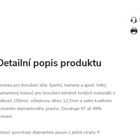
Detailní popis produktu
ovinka pro broušení skla, šperků, kamene a apod. Velký
iamantový kotouč pro broušení extrémě tvrdých materiálů o
elikosti 150mm, středovou dírou 12,7mm a velmi kvalitním
rstvením diamantového prachu. Dosahuje 97 až 99%
rstvení.
otouč povrstven diamantem pouze z jedné strany !!!