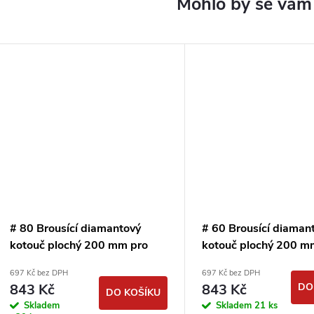
# 80 Brousící diamantový
# 60 Brousící diaman
kotouč plochý 200 mm pro
kotouč plochý 200 m
extrémě tvrdé materiály
extrémě tvrdé materi
697 Kč bez DPH
697 Kč bez DPH
843 Kč
843 Kč
DO
DO KOŠÍKU
Skladem
Skladem
21 ks