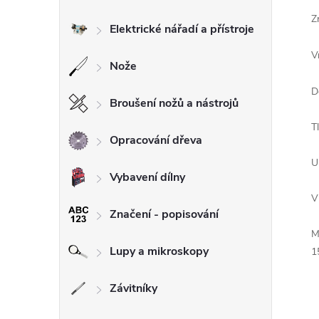
Z
Elektrické nářadí a přístroje
V
Nože
D
Broušení nožů a nástrojů
T
Opracování dřeva
U
Vybavení dílny
V
Značení - popisování
M
Lupy a mikroskopy
1
Závitníky