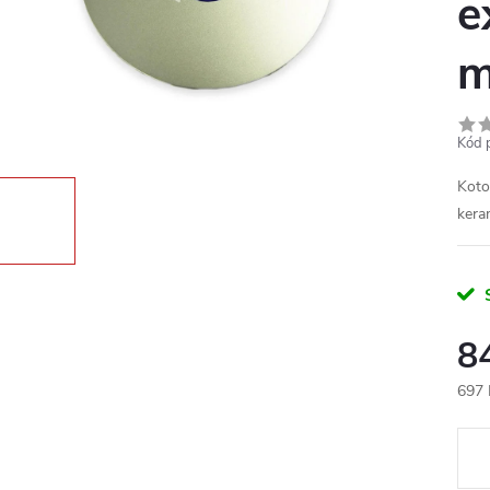
e
m
Kód 
Koto
kera
8
697 
Měr
cena