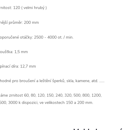
rnitost: 120 ( velmi hrubý )
nější průměr
:
200 mm
oporučené otáčky: 2500 - 4000 ot. / min.
loušťka:
1,5 mm
pínací díra:
12,7 mm
hodné
pro broušení
a leštění
šperků
,
skla
,
kamene,
atd.
......
áme
zrnitost
60, 80
, 120,
150
,
240
, 320,
500
,
800
, 1200,
500
,
3000
k dispozici
, ve velikostech 150 a 200 mm.