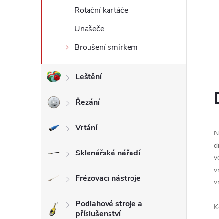
Rotační kartáče
l
Unašeče
Broušení smirkem
Leštění
Řezání
Vrtání
N
d
Sklenářské nářadí
v
v
Frézovací nástroje
v
Podlahové stroje a
K
příslušenství