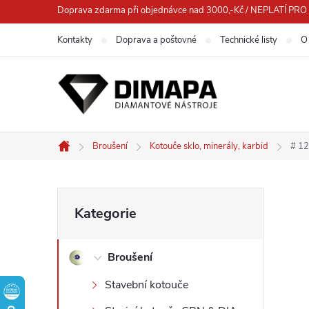
Přejít
Doprava zdarma při objednávce nad 3000,-Kč / NEPLATÍ 
na
Kontakty
Doprava a poštovné
Technické listy
O
obsah
Broušení
Kotouče sklo, minerály, karbid
# 12
Domů
P
Přeskočit
Kategorie
kategorie
o
Broušení
s
Stavební kotouče
t