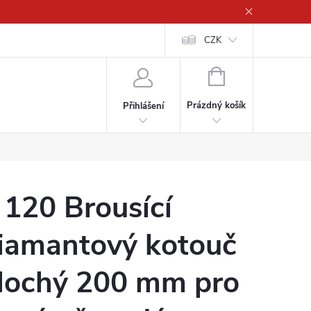
CZK
NÁKUPNÍ
KOŠÍK
Prázdný košík
Přihlášení
 120 Brousící
iamantový kotouč
lochý 200 mm pro