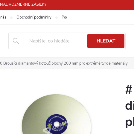
PRO NADROZMĚRNÉ ZÁSILKY
 nás
Obchodní podmínky
Podmínky ochrany osobních údajů
HLEDAT
0 Brousící diamantový kotouč plochý 200 mm pro extrémě tvrdé materiály
#
d
p