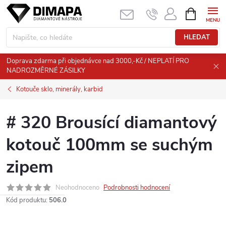
Přejít
NÁKUPNÍ
KOŠÍK
na
obsah
HLEDAT
Doprava zdarma při objednávce nad 3000,-Kč / NEPLATÍ PRO
NADROZMĚRNÉ ZÁSILKY
Kotouče sklo, minerály, karbid
# 320 Brousící diamantový
kotouč 100mm se suchým
zipem
Neohodnoceno
Podrobnosti hodnocení
Kód produktu:
506.0