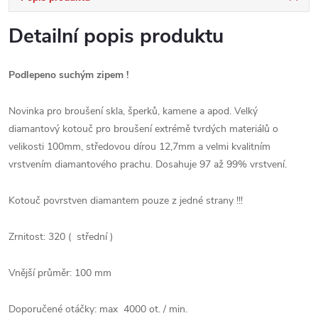
Detailní popis produktu
Podlepeno suchým zipem !
Novinka pro broušení skla, šperků, kamene a apod. Velký
diamantový kotouč pro broušení extrémě tvrdých materiálů o
velikosti 100mm, středovou dírou 12,7mm a velmi kvalitním
vrstvením diamantového prachu. Dosahuje 97 až 99% vrstvení.
Kotouč povrstven diamantem pouze z jedné strany !!!
Zrnitost: 320 ( střední )
Vnější průměr
:
100 mm
Doporučené otáčky: max 4000 ot. / min.