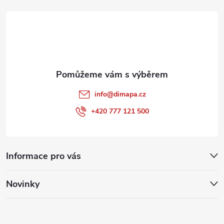
t
í
info
@
dimapa.cz
+420 777 121 500
Informace pro vás
Novinky