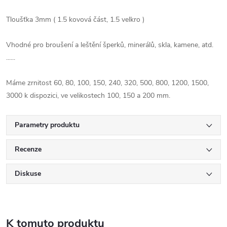
Tloušťka 3mm ( 1.5 kovová část, 1.5 velkro )
Vhodné
pro broušení
a leštění
šperků
, minerálů,
skla
,
kamene,
atd.
......
Máme
zrnitost
60, 80
, 100,
150
,
240
, 320,
500
,
800
, 1200,
1500
,
3000
k dispozici
, ve velikostech 100, 150 a 200 mm.
Parametry produktu
Recenze
Diskuse
K tomuto produktu