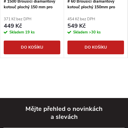
# 1500 Brousící diamantový
# 60 Brousící diamantový
kotouč plochý 150 mm pro
kotouč plochý 150mm pro
extrémě tvrdé materiály
extrémě tvrdé materiály
371 Kč bez DPH
454 Kč bez DPH
449 Kč
549 Kč
Skladem
19 ks
Skladem
>30 ks
DO KOŠÍKU
DO KOŠÍKU
Mějte přehled o novinkách
a slevách
Z