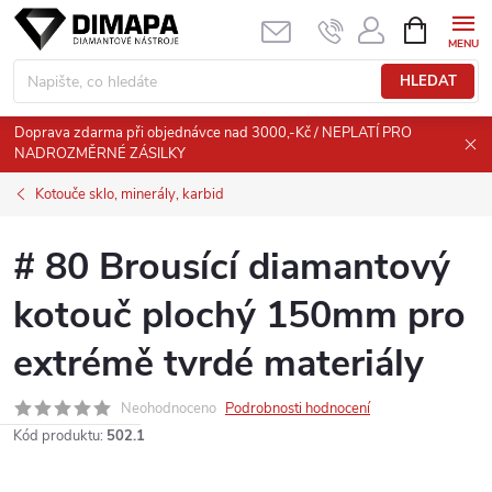
Přejít
NÁKUPNÍ
KOŠÍK
na
obsah
HLEDAT
Doprava zdarma při objednávce nad 3000,-Kč / NEPLATÍ PRO
NADROZMĚRNÉ ZÁSILKY
Kotouče sklo, minerály, karbid
# 80 Brousící diamantový
kotouč plochý 150mm pro
extrémě tvrdé materiály
Neohodnoceno
Podrobnosti hodnocení
Kód produktu:
502.1