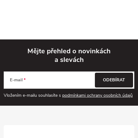
Mějte přehled o novinkách
a slevách
Z
á
E-mail
ODEBÍRAT
p
Vložením e-mailu souhlasíte s
podmínkami ochrany osobních údajů
a
t