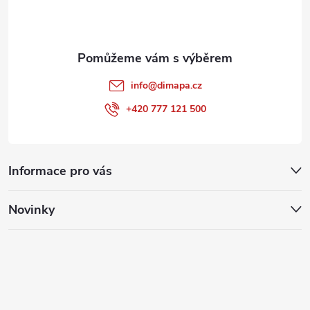
í
info
@
dimapa.cz
+420 777 121 500
Informace pro vás
Novinky