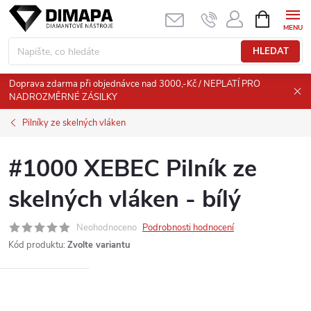
Přejít
NÁKUPNÍ
KOŠÍK
na
obsah
HLEDAT
Doprava zdarma při objednávce nad 3000,-Kč / NEPLATÍ PRO
NADROZMĚRNÉ ZÁSILKY
Pilníky ze skelných vláken
#1000 XEBEC Pilník ze
skelných vláken - bílý
Neohodnoceno
Podrobnosti hodnocení
Kód produktu:
Zvolte variantu