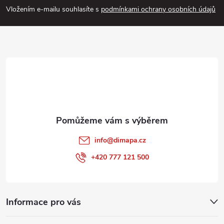
p
Vložením e-mailu souhlasíte s
podmínkami ochrany osobních údajů
a
t
í
info
@
dimapa.cz
+420 777 121 500
Informace pro vás