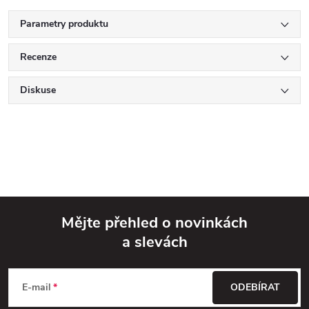
Parametry produktu
Recenze
Diskuse
Mějte přehled o novinkách
a slevách
Z
á
E-mail
ODEBÍRAT