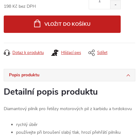
198 Kč bez DPH
Měrná
cena:
VLOŽIT DO KOŠÍKU
Dotaz k produktu
Hlídací pes
Sdílet
Popis produktu
Detailní popis produktu
Diamantový pilník pro řetězy motorových pil z karbidu a tvrdokovu
rychlý úběr
používejte při broušení slabý tlak, hrozí přehřátí pilníku