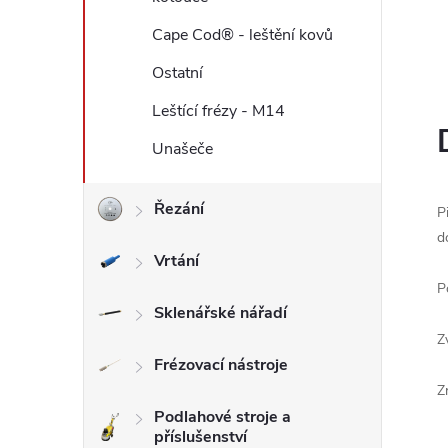
l
Cape Cod® - leštění kovů
Ostatní
Leštící frézy - M14
Unašeče
Řezání
P
d
Vrtání
P
Sklenářské nářadí
Z
Frézovací nástroje
Z
Podlahové stroje a
příslušenství