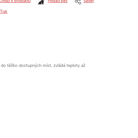
Dotaz k produktu
Hlídací pes
Sdílet
Tisk
se do těžko dostupných míst, zvládá teploty až