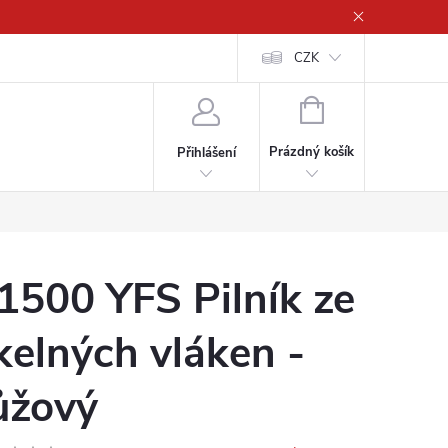
CZK
NÁKUPNÍ
KOŠÍK
Prázdný košík
Přihlášení
1500 YFS Pilník ze
kelných vláken -
ůžový