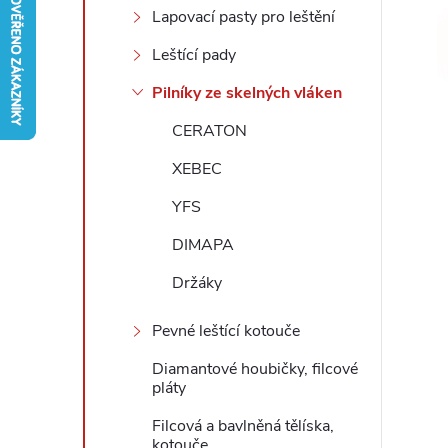
Lapovací pasty pro leštění
r
Leštící pady
a
Pilníky ze skelných vláken
CERATON
n
XEBEC
n
YFS
í
DIMAPA
p
Držáky
Pevné leštící kotouče
a
Diamantové houbičky, filcové
n
pláty
Filcová a bavlněná tělíska,
e
kotouče