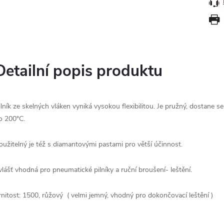
Detailní popis produktu
ilník ze skelných vláken vyniká vysokou flexibilitou. Je pružný, dostane 
o 200°C.
oužitelný je též s diamantovými pastami pro větší účinnost.
vlášť vhodná pro pneumatické pilníky a ruční broušení- leštění.
rnitost: 1500, růžový ( velmi jemný, vhodný pro dokončovací leštění )