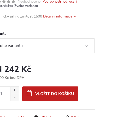
Neohodnoceno
Podrobnosti hodnocení
produktu:
Zvolte variantu
mický pilník, zrnitost 1500
Detailní informace
anta
d
242 Kč
00 Kč
bez DPH
ná
:
VLOŽIT DO KOŠÍKU