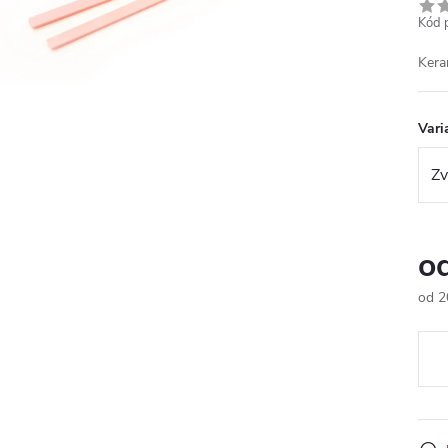
Kód 
Kera
Vari
o
od
2
Měr
cena