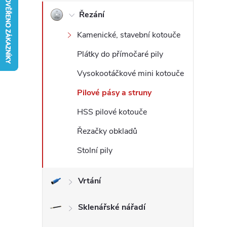
Řezání
r
Kamenické, stavební kotouče
a
Plátky do přímočaré pily
n
Vysokootáčkové mini kotouče
n
Pilové pásy a struny
HSS pilové kotouče
í
Řezačky obkladů
p
Stolní pily
a
Vrtání
n
Sklenářské nářadí
e