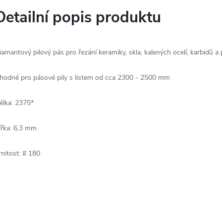
Detailní popis produktu
iamantový pilový pás pro řezání keramiky, skla, kalených ocelí, karbidů a
hodné pro pásové pily s listem od cca 2300 - 2500 mm
élka: 2375*
ířka: 6,3 mm
rnitost: # 180