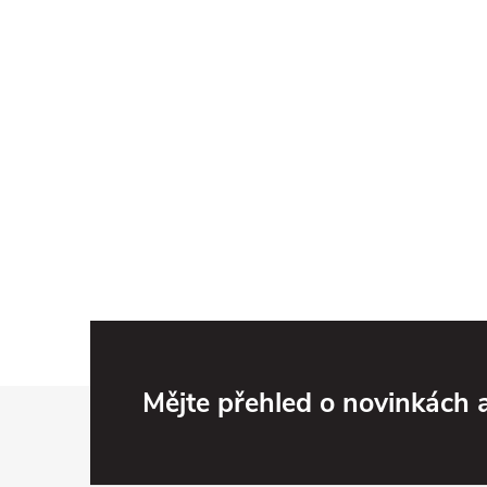
Z
Mějte přehled o novinkách
á