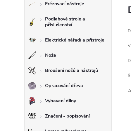
Frézovací nástroje
l
Podlahové stroje a
příslušenství
D
Elektrické nářadí a přístroje
V
Nože
D
Broušení nožů a nástrojů
Š
Opracování dřeva
Z
Vybavení dílny
Značení - popisování