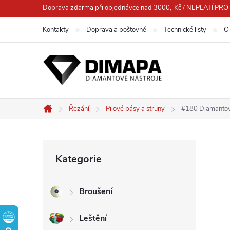
Přejít
Doprava zdarma při objednávce nad 3000,-Kč / NEPLATÍ 
na
Kontakty
Doprava a poštovné
Technické listy
O
obsah
Řezání
Pilové pásy a struny
#180 Diamantov
Domů
P
Přeskočit
Kategorie
kategorie
o
Broušení
s
Leštění
t