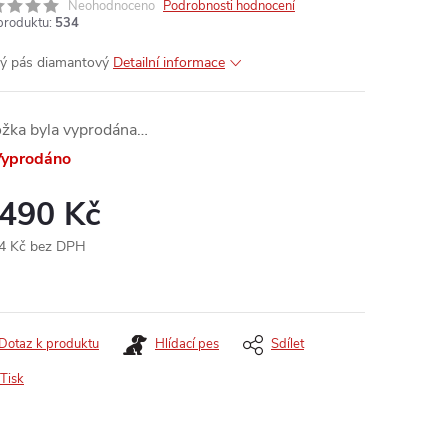
Neohodnoceno
Podrobnosti hodnocení
produktu:
534
vý pás diamantový
Detailní informace
ožka byla vyprodána…
yprodáno
 490 Kč
4 Kč bez DPH
ná
:
Dotaz k produktu
Hlídací pes
Sdílet
Tisk