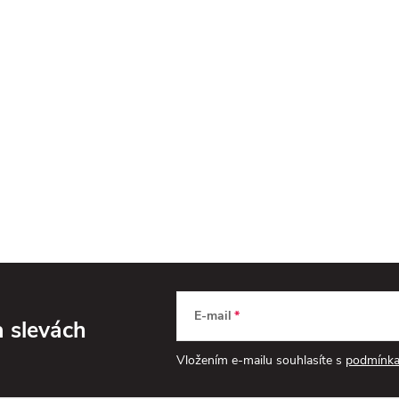
E-mail
a slevách
Vložením e-mailu souhlasíte s
podmínka