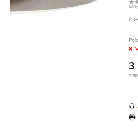
Kód 
Pilo
Pol
V
3
2 88
Měr
cena