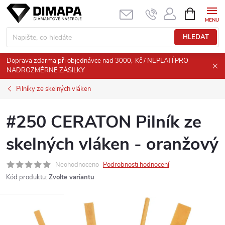
Přejít
NÁKUPNÍ
KOŠÍK
na
obsah
HLEDAT
Doprava zdarma při objednávce nad 3000,-Kč / NEPLATÍ PRO
NADROZMĚRNÉ ZÁSILKY
Pilníky ze skelných vláken
#250 CERATON Pilník ze
skelných vláken - oranžový
Neohodnoceno
Podrobnosti hodnocení
Kód produktu:
Zvolte variantu