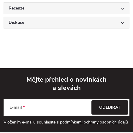
Recenze
Diskuse
Mějte přehled o novinkách
a slevách
Z
á
E-mail
ODEBÍRAT
p
Vložením e-mailu souhlasíte s
podmínkami ochrany osobních údajů