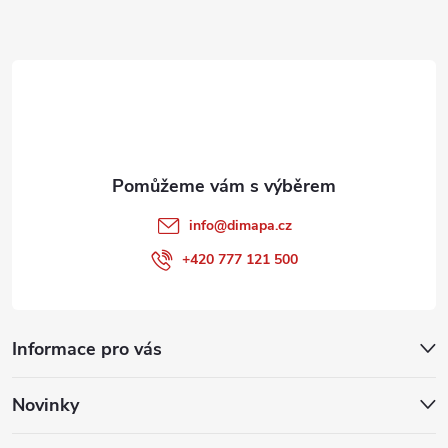
a
t
í
info
@
dimapa.cz
+420 777 121 500
Informace pro vás
Novinky