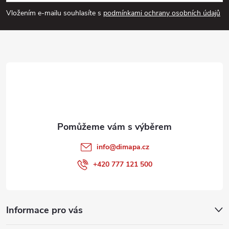
p
Vložením e-mailu souhlasíte s
podmínkami ochrany osobních údajů
a
t
í
info
@
dimapa.cz
+420 777 121 500
Informace pro vás