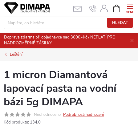
Přejít
NÁKUPNÍ
KOŠÍK
na
obsah
HLEDAT
Doprava zdarma při objednávce nad 3000,-Kč / NEPLATÍ PRO
NADROZMĚRNÉ ZÁSILKY
Leštění
1 micron Diamantová
lapovací pasta na vodní
bázi 5g DIMAPA
Neohodnoceno
Podrobnosti hodnocení
Kód produktu:
134.0