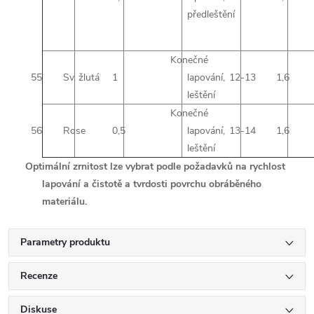
předleštění
Konečné
55
Sv. žlutá
1
lapování,
12-13
1,6
leštění
Konečné
56
Rose
0,5
lapování,
13-14
1,6
leštění
Optimální zrnitost lze vybrat podle požadavků na rychlost
lapování a čistotě a tvrdosti povrchu obráběného
materiálu.
Parametry produktu
Recenze
Diskuse