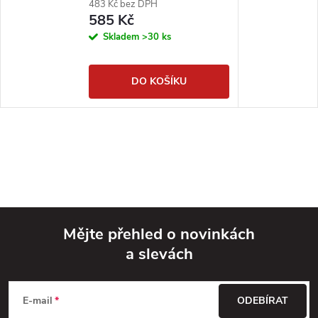
483 Kč bez DPH
585 Kč
Skladem
>30 ks
DO KOŠÍKU
Mějte přehled o novinkách
a slevách
Z
á
E-mail
ODEBÍRAT