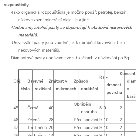
rozpouštědly.
·
Jako organická rozpouštědla je možno použít petrolej, benzín,
nízkoviskózní minerální oleje, líh a jiné.
·
Vodou smyvatelné pasty se doporučují k obrábění nekovových
materiálů.
·
Univerzální pasty jsou vhodné jak k obrábění kovových, tak i
nekovových materiálů.
Diamantové pasty dodáváme ve stříkačkách v dávkování po 5g.
Koncent
Ra -
Obj.
Barevné
Zrnitost v
Způsob
dia
drsnost
číslo
rozlišení
mikronech
obrábění
v
povrchu
kará
Obrábění
45
Černá
40
8-9
2
nahrubo
46
Zelená
28
Předlapování
9-10
2
47
Tm. hnědá
20
Předlapování
9-10
2
48
Sv. hnědá
14
Předlapování
9-10
2