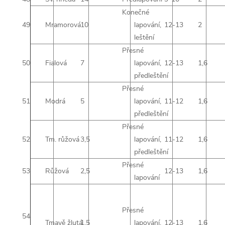
Konečné
49
Mramorová
10
lapování,
12-13
2
leštění
Přesné
50
Fialová
7
lapování,
12-13
1,6
předleštění
Přesné
51
Modrá
5
lapování,
11-12
1,6
předleštění
Přesné
52
Tm. růžová
3,5
lapování,
11-12
1,6
předleštění
Přesné
53
Růžová
2,5
12-13
1,6
lapování
Přesné
54
Tmavě žlutá
1,5
lapování,
12-13
1,6