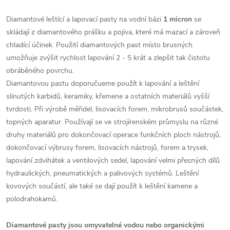
Diamantové leštící a lapovací pasty na vodní bázi
1 micron
se
skládají z diamantového prášku a pojiva, které má mazací a zároveň
chladící účinek.
Použití diamantových past místo brusných
umožňuje zvýšit rychlost lapování 2 - 5 krát a zlepšit tak čistotu
obráběného povrchu.
Diamantovou pastu doporučueme použít k lapování a leštění
slinutých karbidů, keramiky, křemene a ostatních materiálů vyšší
tvrdosti. Při výrobě měřidel, lisovacích forem, mikrobrusů součástek,
topných aparatur. Používají se ve strojírenském průmyslu na různé
druhy materiálů pro dokončovací operace
funkčních ploch nástrojů,
dokončovací výbrusy forem, lisovacích nástrojů, forem a trysek,
lapování zdvihátek a ventilových sedel, lapování velmi přesných dílů
hydraulických, pneumatických a palivových systémů. Leštění
kovových součástí, ale také se dají použít k leštění kamene a
polodrahokamů.
Diamantové pasty jsou omyvatelné vodou nebo organickými