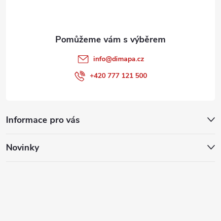
í
info
@
dimapa.cz
+420 777 121 500
Informace pro vás
Novinky