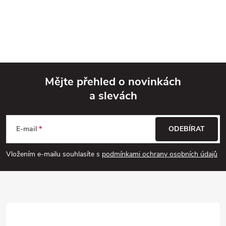
Mějte přehled o novinkách
a slevách
Z
á
E-mail
ODEBÍRAT
p
Vložením e-mailu souhlasíte s
podmínkami ochrany osobních údajů
a
t