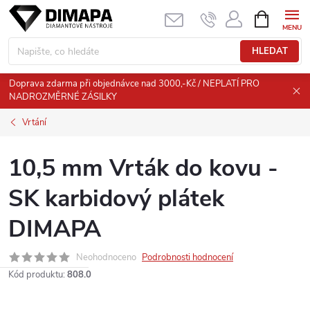
Přejít
NÁKUPNÍ
KOŠÍK
na
obsah
HLEDAT
Doprava zdarma při objednávce nad 3000,-Kč / NEPLATÍ PRO
NADROZMĚRNÉ ZÁSILKY
Vrtání
10,5 mm Vrták do kovu -
SK karbidový plátek
DIMAPA
Neohodnoceno
Podrobnosti hodnocení
Kód produktu:
808.0