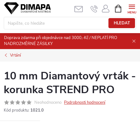
Přejít
NÁKUPNÍ
KOŠÍK
na
obsah
HLEDAT
Doprava zdarma při objednávce nad 3000,-Kč / NEPLATÍ PRO
NADROZMĚRNÉ ZÁSILKY
Vrtání
10 mm Diamantový vrták -
korunka STREND PRO
Neohodnoceno
Podrobnosti hodnocení
Kód produktu:
1021.0