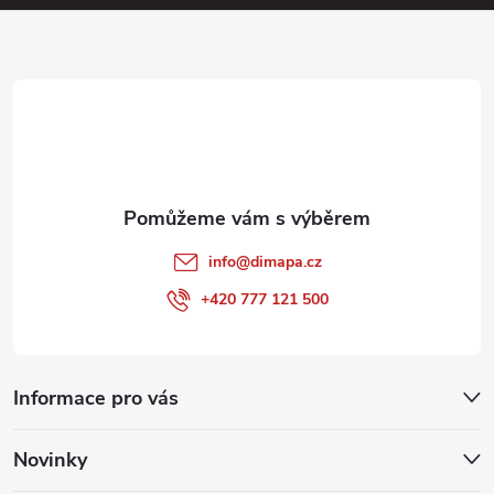
a
t
í
info
@
dimapa.cz
+420 777 121 500
Informace pro vás
Novinky