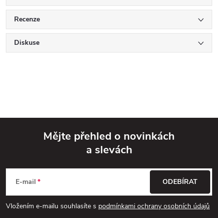
Recenze
Diskuse
Mějte přehled o novinkách
a slevách
Z
á
E-mail
ODEBÍRAT
p
Vložením e-mailu souhlasíte s
podmínkami ochrany osobních údajů