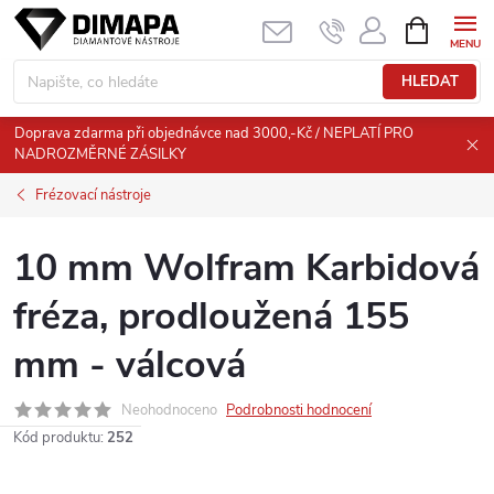
Přejít
NÁKUPNÍ
KOŠÍK
na
obsah
HLEDAT
Doprava zdarma při objednávce nad 3000,-Kč / NEPLATÍ PRO
NADROZMĚRNÉ ZÁSILKY
Frézovací nástroje
10 mm Wolfram Karbidová
fréza, prodloužená 155
mm - válcová
Neohodnoceno
Podrobnosti hodnocení
Kód produktu:
252