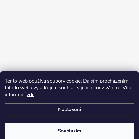
Tento web používá soubory cookie. Dalším procházením
tohoto webu vyjadřujete souhlas s jejich používáním.. Více
informací
zde
.
Nastavení
Copyright 2026
Můj e-shop
. Všechna práva vyhrazena.
Souhlasím
Vytvořil Shoptet