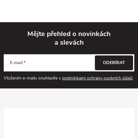
Mějte přehled o novinkách
a slevách
Z
á
E-mail
ODEBÍRAT
p
Vložením e-mailu souhlasíte s
podmínkami ochrany osobních údajů
a
t
í