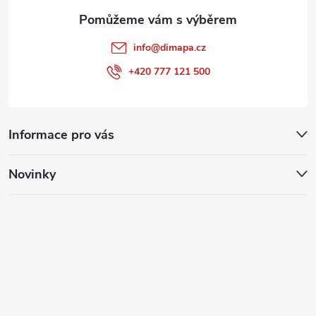
info
@
dimapa.cz
+420 777 121 500
Informace pro vás
Novinky