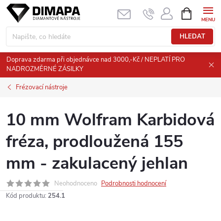
Přejít
NÁKUPNÍ
KOŠÍK
na
obsah
HLEDAT
Doprava zdarma při objednávce nad 3000,-Kč / NEPLATÍ PRO
NADROZMĚRNÉ ZÁSILKY
Frézovací nástroje
10 mm Wolfram Karbidová
fréza, prodloužená 155
mm - zakulacený jehlan
Neohodnoceno
Podrobnosti hodnocení
Kód produktu:
254.1