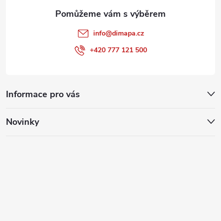
info
@
dimapa.cz
+420 777 121 500
Informace pro vás
Novinky