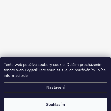
Tento web používá soubory cookie. Dalším procházením
tohoto webu vyjadřujete souhlas s jejich používáním.. Více
informací
zde
.
Nastavení
Copyright 2026
Můj e-shop
. Všechna práva vyhrazena.
Souhlasím
Vytvořil Shoptet