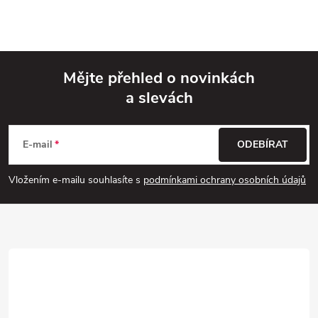
Mějte přehled o novinkách
a slevách
Z
á
E-mail
ODEBÍRAT
p
Vložením e-mailu souhlasíte s
podmínkami ochrany osobních údajů
a
t
í