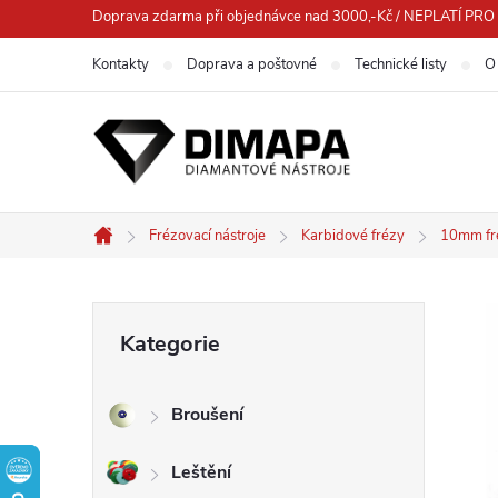
Přejít
Doprava zdarma při objednávce nad 3000,-Kč / NEPLATÍ 
na
Kontakty
Doprava a poštovné
Technické listy
O
obsah
Frézovací nástroje
Karbidové frézy
10mm fr
Domů
P
Přeskočit
Kategorie
kategorie
o
Broušení
s
Leštění
t