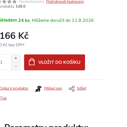
Neohodnoceno
Podrobnosti hodnocení
produktu:
148.0
Skladem
24 ks
11.8.2026
 166 Kč
0 Kč bez DPH
ná
:
VLOŽIT DO KOŠÍKU
Dotaz k produktu
Hlídací pes
Sdílet
Tisk