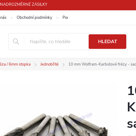
PRO NADROZMĚRNÉ ZÁSILKY
 nás
Obchodní podmínky
Podmínky ochrany osobních údajů
HLEDAT
éza / 6mm stopka
Jednobřité
10 mm Wolfram-Karbidové frézy - sada
1
K
s