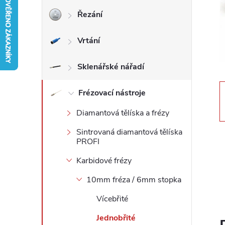
Řezání
r
Vrtání
a
n
Sklenářské nářadí
n
Frézovací nástroje
Diamantová tělíska a frézy
í
Sintrovaná diamantová tělíska
p
PROFI
Karbidové frézy
a
10mm fréza / 6mm stopka
n
Vícebřité
e
Jednobřité