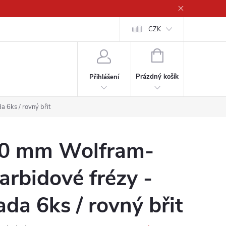
CZK
NÁKUPNÍ
KOŠÍK
Prázdný košík
Přihlášení
 6ks / rovný břit
0 mm Wolfram-
arbidové frézy -
ada 6ks / rovný břit