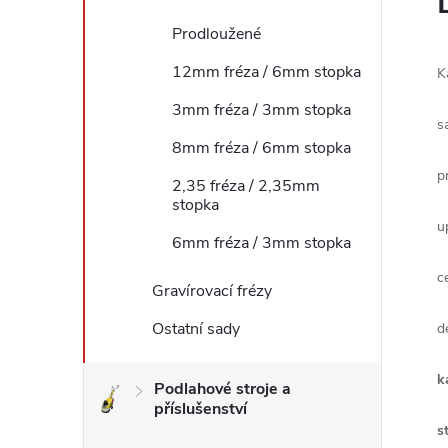
l
Prodloužené
12mm fréza / 6mm stopka
K
3mm fréza / 3mm stopka
s
8mm fréza / 6mm stopka
p
2,35 fréza / 2,35mm
stopka
u
6mm fréza / 3mm stopka
c
Gravírovací frézy
Ostatní sady
d
k
Podlahové stroje a
příslušenství
s