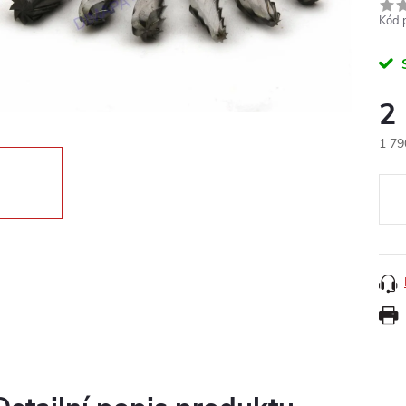
Kód 
2
1 79
Měr
cena