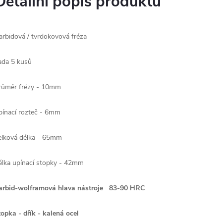
Detailní popis produktu
arbidová / tvrdokovová fréza
ada 5 kusů
růměr frézy - 10mm
pínací rozteč - 6mm
elková délka - 65mm
élka upínací stopky - 42mm
arbid-wolframová hlava nástroje 83-90 HRC
topka - dřík - kalená ocel