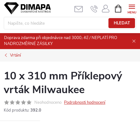
Přejít
NÁKUPNÍ
KOŠÍK
na
obsah
HLEDAT
Doprava zdarma při objednávce nad 3000,-Kč / NEPLATÍ PRO
NADROZMĚRNÉ ZÁSILKY
Vrtání
10 x 310 mm Příklepový
vrták Milwaukee
Neohodnoceno
Podrobnosti hodnocení
Kód produktu:
392.0