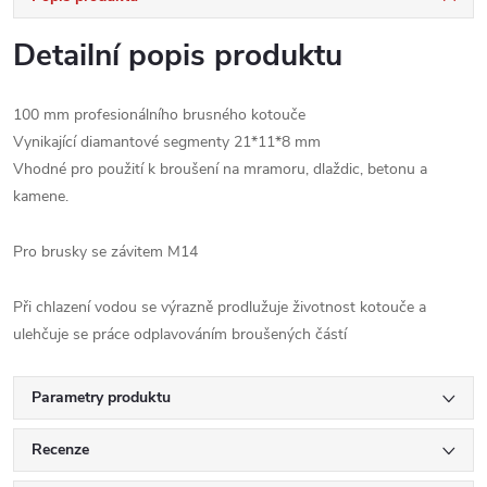
Detailní popis produktu
100 mm
profesionálního
brusného kotouče
V
ynikající diamantové segmenty
21*11*8 mm
Vhodné pro použití
k
broušení
na
mramoru,
dlaždic
,
betonu a
kamene.
Pro brusky se závitem M14
Při chlazení vodou se výrazně prodlužuje životnost kotouče a
ulehčuje se práce odplavováním broušených částí
Parametry produktu
Recenze