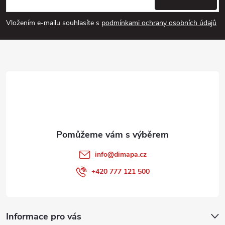
p
Vložením e-mailu souhlasíte s
podmínkami ochrany osobních údajů
a
t
í
info
@
dimapa.cz
+420 777 121 500
Informace pro vás