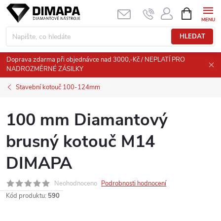
Přejít
NÁKUPNÍ
KOŠÍK
na
obsah
HLEDAT
Doprava zdarma při objednávce nad 3000,-Kč / NEPLATÍ PRO
NADROZMĚRNÉ ZÁSILKY
Stavební kotouč 100-124mm
100 mm Diamantový
brusný kotouč M14
DIMAPA
Neohodnoceno
Podrobnosti hodnocení
Kód produktu:
590