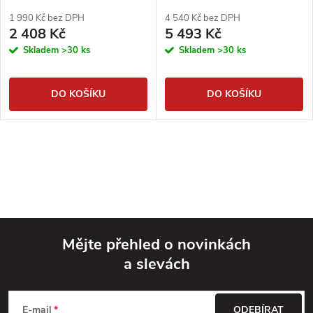
podlahové frézy - 20 segmentů
1 990 Kč bez DPH
4 540 Kč bez DPH
2 408 Kč
5 493 Kč
Skladem
>30 ks
Skladem
>30 ks
DO KOŠÍKU
DO KOŠÍKU
Mějte přehled o novinkách
a slevách
Z
á
E-mail
ODEBÍRAT