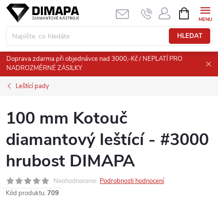
Přejít
NÁKUPNÍ
KOŠÍK
na
obsah
HLEDAT
Doprava zdarma při objednávce nad 3000,-Kč / NEPLATÍ PRO
NADROZMĚRNÉ ZÁSILKY
Leštící pady
100 mm Kotouč
diamantový leštící - #3000
hrubost DIMAPA
Neohodnoceno
Podrobnosti hodnocení
Kód produktu:
709