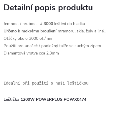
Detailní popis produktu
Jemnost / hrubost
:
#
3000
leštění do hladka
Určeno k mokrému broušení
mramoru, skla, žuly a jiné...
Otáčky okolo 3000 ot./min
Použití pro unašeč / podložný talíře se suchým zipem
Diamantová vrstva cca 2,3mm
Ideální při použití s naší leštičkou
Leštička 1200W POWERPLUS POWX0474