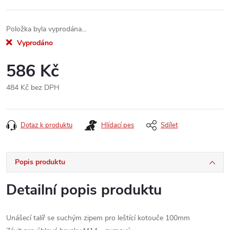
Položka byla vyprodána…
Vyprodáno
586 Kč
484 Kč bez DPH
Měrná
cena:
Dotaz k produktu
Hlídací pes
Sdílet
Popis produktu
Detailní popis produktu
Unášecí talíř se suchým zipem pro leštící kotouče 100mm