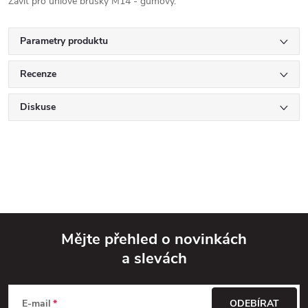
Závit pro úhlové brusky M14 - gumový.
Parametry produktu
Recenze
Diskuse
Mějte přehled o novinkách
a slevách
Z
á
E-mail
ODEBÍRAT