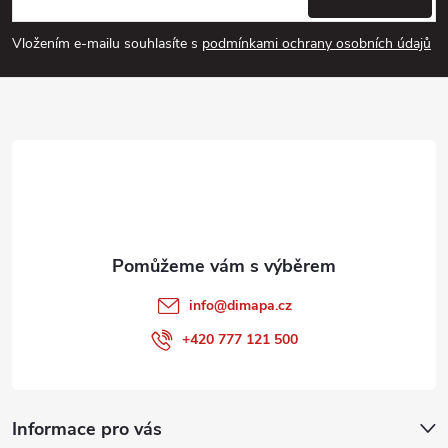
p
Vložením e-mailu souhlasíte s
podmínkami ochrany osobních údajů
a
t
í
info
@
dimapa.cz
+420 777 121 500
Informace pro vás