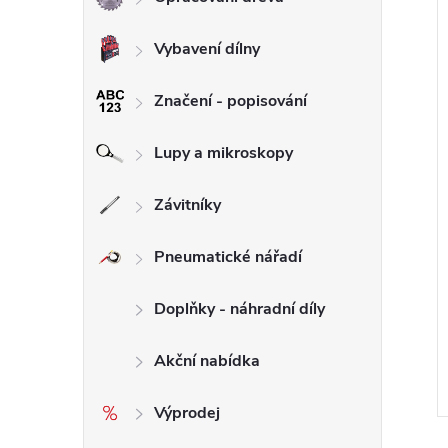
Vybavení dílny
Značení - popisování
Lupy a mikroskopy
Závitníky
ová leštící tělíska
13ks Sada diamantových
Pneumatické nářadí
IFICKÉ TVARY
lapovacích past 20g DIMAPA
Doplňky - náhradní díly
4 453 Kč bez DPH
5 388 Kč
ZOBRAZIT
DO KOŠÍKU
Vyprodáno
Akční nabídka
Kód:
268
Kód:
131
Výprodej