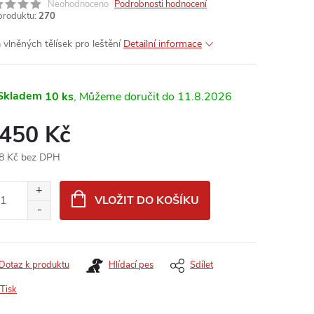
Neohodnoceno
Podrobnosti hodnocení
produktu:
270
 vlněných tělísek pro leštění
Detailní informace
Skladem
10 ks
11.8.2026
 450 Kč
8 Kč bez DPH
ná
:
VLOŽIT DO KOŠÍKU
Dotaz k produktu
Hlídací pes
Sdílet
Tisk