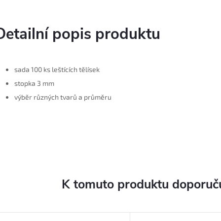
Detailní popis produktu
sada 100 ks leštících tělísek
stopka 3 mm
výběr různých tvarů a průměru
K tomuto produktu doporuču