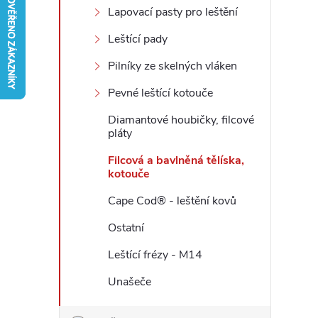
Lapovací pasty pro leštění
r
Leštící pady
a
Pilníky ze skelných vláken
Pevné leštící kotouče
n
Diamantové houbičky, filcové
n
pláty
Filcová a bavlněná tělíska,
í
kotouče
p
Cape Cod® - leštění kovů
Ostatní
a
Leštící frézy - M14
n
Unašeče
e