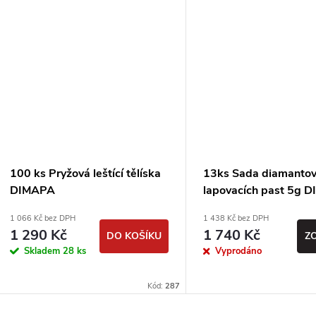
100 ks Pryžová leštící tělíska
13ks Sada diamanto
DIMAPA
lapovacích past 5g 
1 066 Kč bez DPH
1 438 Kč bez DPH
1 290 Kč
1 740 Kč
DO KOŠÍKU
Z
Skladem
28 ks
Vyprodáno
Kód:
287