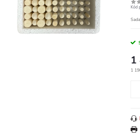
Kód 
Sada
1
1 19
Měr
cena