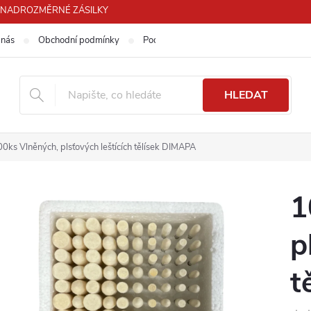
PRO NADROZMĚRNÉ ZÁSILKY
 nás
Obchodní podmínky
Podmínky ochrany osobních údajů
HLEDAT
0ks Vlněných, plsťových leštících tělísek DIMAPA
1
p
t