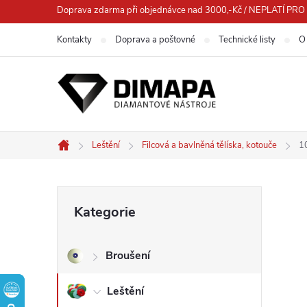
Přejít
Doprava zdarma při objednávce nad 3000,-Kč / NEPLATÍ 
na
Kontakty
Doprava a poštovné
Technické listy
O
obsah
Leštění
Filcová a bavlněná tělíska, kotouče
10
Domů
P
Přeskočit
Kategorie
kategorie
o
Broušení
s
Leštění
t