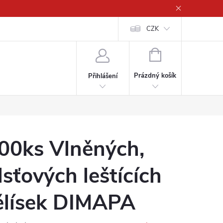
CZK
NÁKUPNÍ
KOŠÍK
Prázdný košík
Přihlášení
00ks Vlněných,
lsťových leštících
ělísek DIMAPA