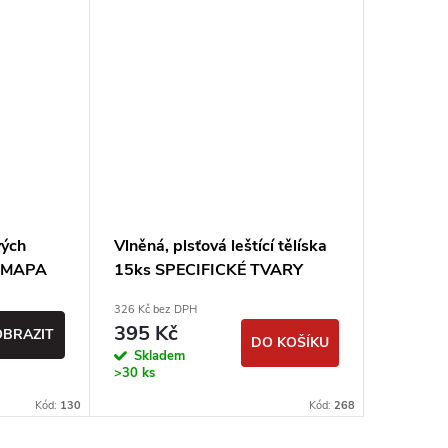
vých
Vlněná, plsťová leštící tělíska
13ks Sa
DIMAPA
15ks SPECIFICKÉ TVARY
lapovac
326 Kč bez DPH
4 453 Kč b
395 Kč
5 388
OBRAZIT
DO KOŠÍKU
Skladem
Vypro
>30 ks
Kód:
130
Kód:
268