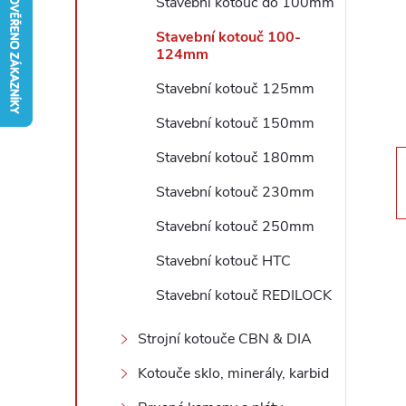
Stavební kotouč do 100mm
r
Stavební kotouč 100-
124mm
a
Stavební kotouč 125mm
n
Stavební kotouč 150mm
Stavební kotouč 180mm
n
Stavební kotouč 230mm
í
Stavební kotouč 250mm
p
Stavební kotouč HTC
Stavební kotouč REDILOCK
a
Strojní kotouče CBN & DIA
n
Kotouče sklo, minerály, karbid
e