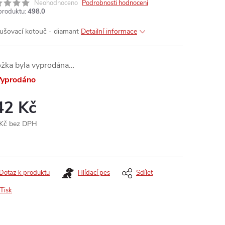
Neohodnoceno
Podrobnosti hodnocení
produktu:
498.0
ušovací kotouč - diamant
Detailní informace
ožka byla vyprodána…
yprodáno
42 Kč
Kč bez DPH
ná
:
Dotaz k produktu
Hlídací pes
Sdílet
Tisk