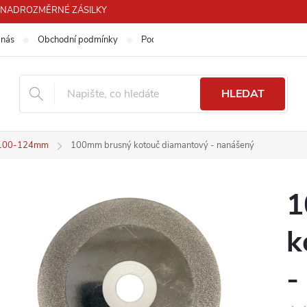
PRO NADROZMĚRNÉ ZÁSILKY
 nás
Obchodní podmínky
Podmínky ochrany osobních údajů
HLEDAT
č 100-124mm
100mm brusný kotouč diamantový - nanášený
1
k
-