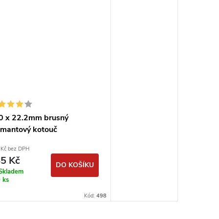
0 x 22.2mm brusný
amantový kotouč
oustanný #150 DIMAPA
 Kč bez DPH
5 Kč
DO KOŠÍKU
Skladem
 ks
Kód:
498