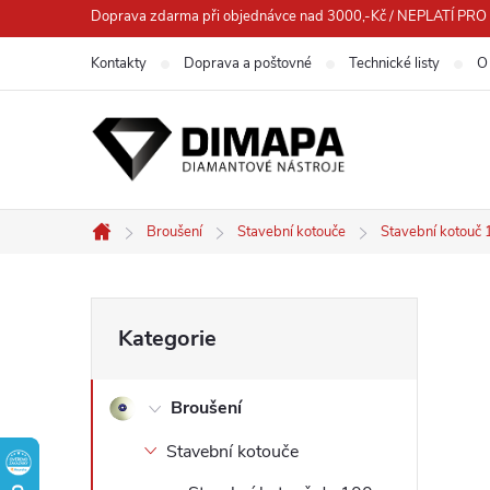
Přejít
Doprava zdarma při objednávce nad 3000,-Kč / NEPLATÍ 
na
Kontakty
Doprava a poštovné
Technické listy
O
obsah
Broušení
Stavební kotouče
Stavební kotou
Domů
P
Přeskočit
Kategorie
kategorie
o
Broušení
s
Stavební kotouče
t