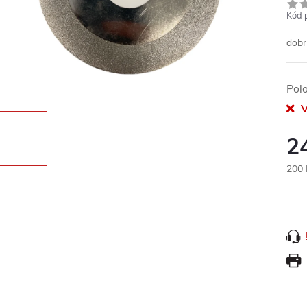
Kód 
dobr
Pol
V
2
200 
Měr
cena