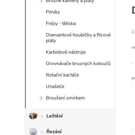
Brusné kameny a pláty
l
Pilníky
Frézy - tělíska
1
Diamantové houbičky a filcové
pláty
u
Karbidové nástroje
-
Orovnávače brusných kotoučů
Rotační kartáče
p
Unašeče
Broušení smirkem
Leštění
Řezání