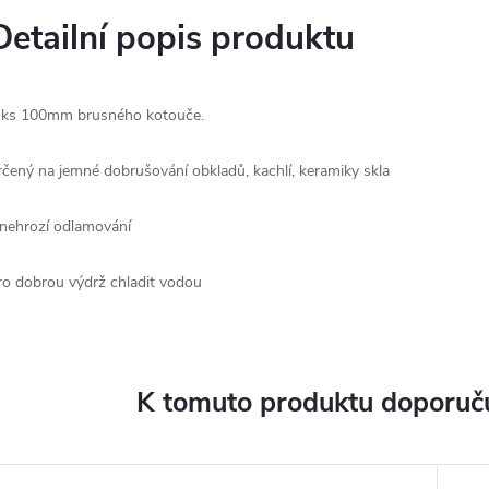
Detailní popis produktu
 ks
100mm
brusného
kotouče
.
rčený na jemné dobrušování obkladů, kachlí, keramiky skla
 nehrozí odlamování
ro dobrou výdrž chladit vodou
K tomuto produktu doporuču