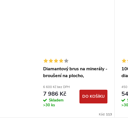
Diamantový brus na minerály -
10
broušení na plocho,
di
diamantová bruska na acháty,
ob
6 600 Kč bez DPH
450
sklo, karbidy apod.
7 986 Kč
54
DO KOŠÍKU
Skladem
>30 ks
>30
Kód:
113