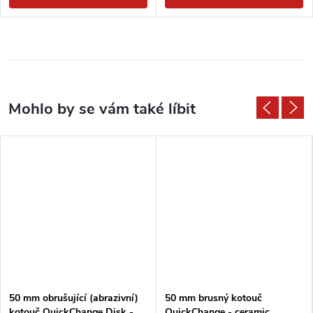
50 mm obrušující (abrazivní)
50 mm brusný kotouč
kotouč QuickChange Disk -
QuickChange - ceramic