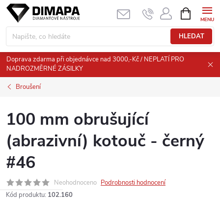
Přejít
NÁKUPNÍ
KOŠÍK
na
obsah
HLEDAT
Doprava zdarma při objednávce nad 3000,-Kč / NEPLATÍ PRO
NADROZMĚRNÉ ZÁSILKY
Broušení
100 mm obrušující
(abrazivní) kotouč - černý
#46
Neohodnoceno
Podrobnosti hodnocení
Kód produktu:
102.160