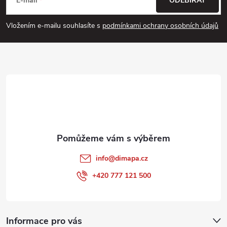
á
E-mail
ODEBÍRAT
p
Vložením e-mailu souhlasíte s
podmínkami ochrany osobních údajů
a
t
í
info
@
dimapa.cz
+420 777 121 500
Informace pro vás