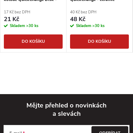
modrý
oranžový
17 Kč bez DPH
40 Kč bez DPH
21 Kč
48 Kč
Skladem
>30 ks
Skladem
>30 ks
DO KOŠÍKU
DO KOŠÍKU
Mějte přehled o novinkách
a slevách
Z