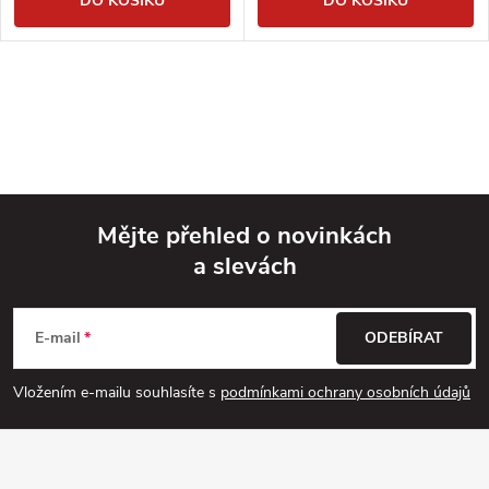
DO KOŠÍKU
DO KOŠÍKU
Mějte přehled o novinkách
a slevách
Z
á
E-mail
ODEBÍRAT
p
Vložením e-mailu souhlasíte s
podmínkami ochrany osobních údajů
a