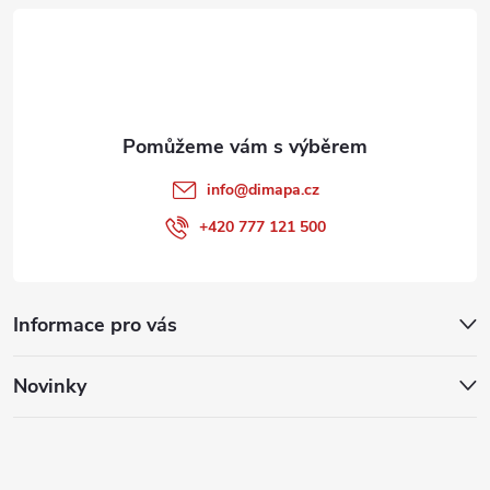
t
í
info
@
dimapa.cz
+420 777 121 500
Informace pro vás
Novinky