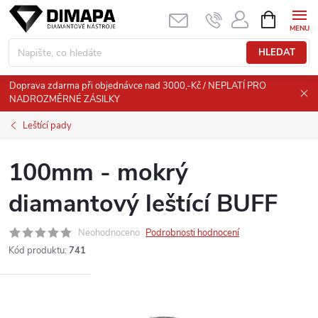
Přejít
NÁKUPNÍ
KOŠÍK
na
obsah
HLEDAT
Doprava zdarma při objednávce nad 3000,-Kč / NEPLATÍ PRO
NADROZMĚRNÉ ZÁSILKY
Leštící pady
100mm - mokrý
diamantový leštící BUFF
Neohodnoceno
Podrobnosti hodnocení
Kód produktu:
741