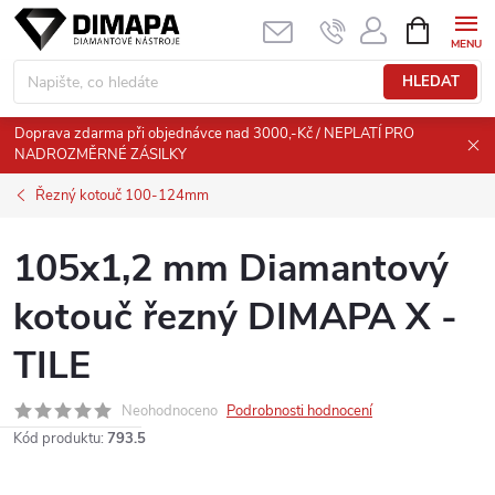
Přejít
NÁKUPNÍ
KOŠÍK
na
obsah
HLEDAT
Doprava zdarma při objednávce nad 3000,-Kč / NEPLATÍ PRO
NADROZMĚRNÉ ZÁSILKY
Řezný kotouč 100-124mm
105x1,2 mm Diamantový
kotouč řezný DIMAPA X -
TILE
Neohodnoceno
Podrobnosti hodnocení
Kód produktu:
793.5