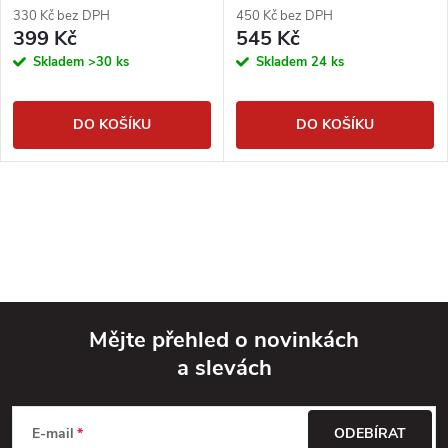
330 Kč bez DPH
450 Kč bez DPH
399 Kč
545 Kč
Skladem
>30 ks
Skladem
24 ks
DO KOŠÍKU
DO KOŠÍKU
Mějte přehled o novinkách
a slevách
Z
á
E-mail
ODEBÍRAT