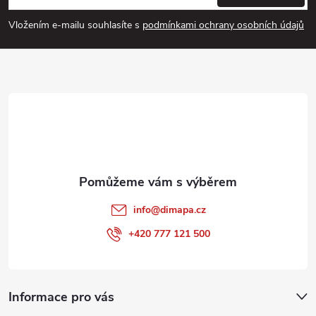
p
Vložením e-mailu souhlasíte s
podmínkami ochrany osobních údajů
a
t
í
info
@
dimapa.cz
+420 777 121 500
Informace pro vás