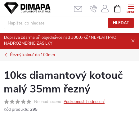
Přejít
NÁKUPNÍ
KOŠÍK
na
obsah
HLEDAT
Doprava zdarma při objednávce nad 3000,-Kč / NEPLATÍ PRO
NADROZMĚRNÉ ZÁSILKY
Řezný kotouč do 100mm
10ks diamantový kotouč
malý 35mm řezný
Neohodnoceno
Podrobnosti hodnocení
Kód produktu:
295