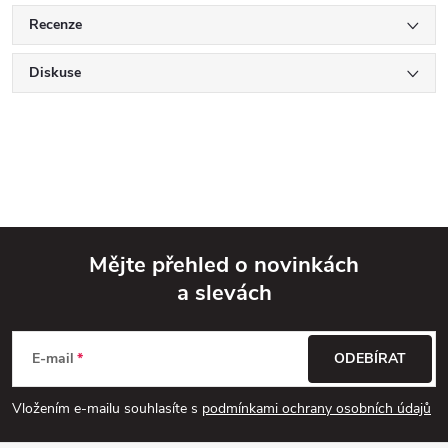
Recenze
Diskuse
Mějte přehled o novinkách
a slevách
Z
á
E-mail
ODEBÍRAT
p
Vložením e-mailu souhlasíte s
podmínkami ochrany osobních údajů