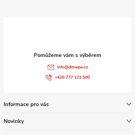
a
t
í
info
@
dimapa.cz
+420 777 121 500
Informace pro vás
Novinky