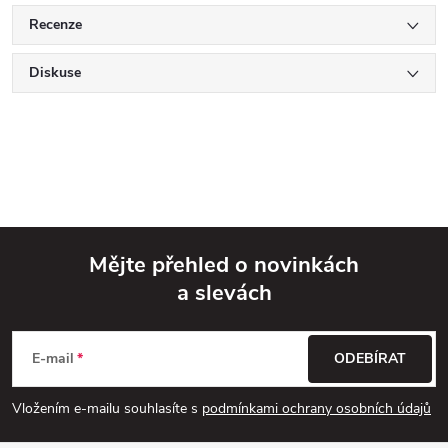
Recenze
Diskuse
Mějte přehled o novinkách
a slevách
Z
á
E-mail
ODEBÍRAT
p
Vložením e-mailu souhlasíte s
podmínkami ochrany osobních údajů