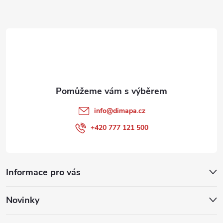
a
t
í
info
@
dimapa.cz
+420 777 121 500
Informace pro vás
Novinky