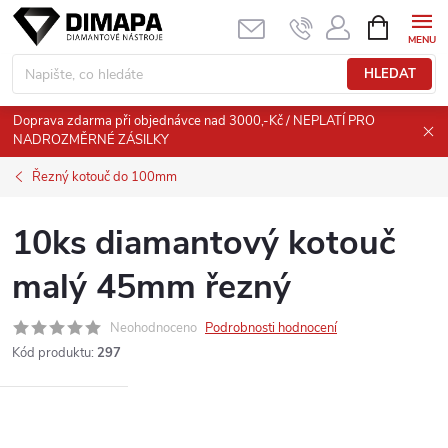
Přejít
NÁKUPNÍ
KOŠÍK
na
obsah
HLEDAT
Doprava zdarma při objednávce nad 3000,-Kč / NEPLATÍ PRO
NADROZMĚRNÉ ZÁSILKY
Řezný kotouč do 100mm
10ks diamantový kotouč
malý 45mm řezný
Neohodnoceno
Podrobnosti hodnocení
Kód produktu:
297