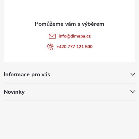
í
info
@
dimapa.cz
+420 777 121 500
Informace pro vás
Novinky