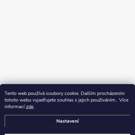
Tento web používá soubory cookie. Dalším procházením
tohoto webu vyjadřujete souhlas s jejich používáním.. Více
informací
zde
.
Nastavení
Copyright 2026
Můj e-shop
. Všechna práva vyhrazena.