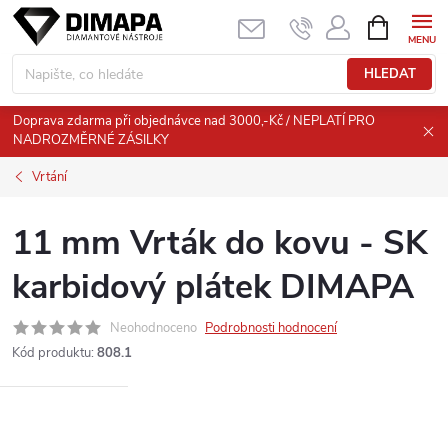
Přejít
NÁKUPNÍ
KOŠÍK
na
obsah
HLEDAT
Doprava zdarma při objednávce nad 3000,-Kč / NEPLATÍ PRO
NADROZMĚRNÉ ZÁSILKY
Vrtání
11 mm Vrták do kovu - SK
karbidový plátek DIMAPA
Neohodnoceno
Podrobnosti hodnocení
Kód produktu:
808.1