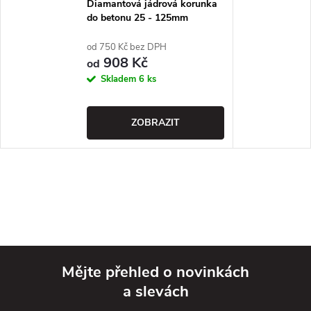
Diamantová jádrová korunka
do betonu 25 - 125mm
DIMAPA
od 750 Kč bez DPH
908 Kč
od
Skladem
6 ks
ZOBRAZIT
Mějte přehled o novinkách
a slevách
Z