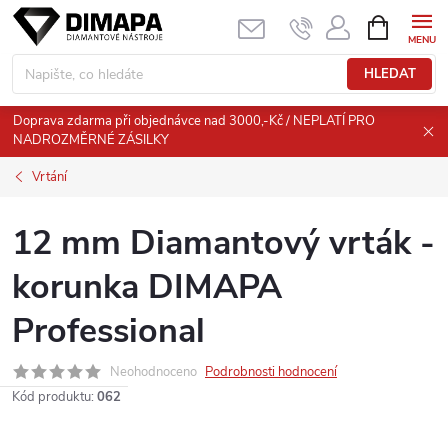
Přejít
NÁKUPNÍ
KOŠÍK
na
obsah
HLEDAT
Doprava zdarma při objednávce nad 3000,-Kč / NEPLATÍ PRO
NADROZMĚRNÉ ZÁSILKY
Vrtání
12 mm Diamantový vrták -
korunka DIMAPA
Professional
Neohodnoceno
Podrobnosti hodnocení
Kód produktu:
062