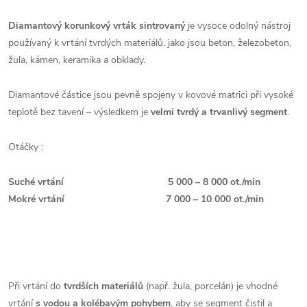
Diamantový korunkový vrták sintrovaný
je vysoce odolný nástroj
používaný k vrtání tvrdých materiálů, jako jsou beton, železobeton,
žula, kámen, keramika a obklady.
Diamantové částice jsou pevně spojeny v kovové matrici při vysoké
teplotě bez tavení – výsledkem je
velmi tvrdý a trvanlivý segment
.
Otáčky :
Suché vrtání
5 000 – 8 000 ot./min
Mokré vrtání
7 000 – 10 000 ot./min
Při vrtání do
tvrdších materiálů
(např. žula, porcelán) je vhodné
vrtání
s vodou a kolébavým pohybem
, aby se segment čistil a