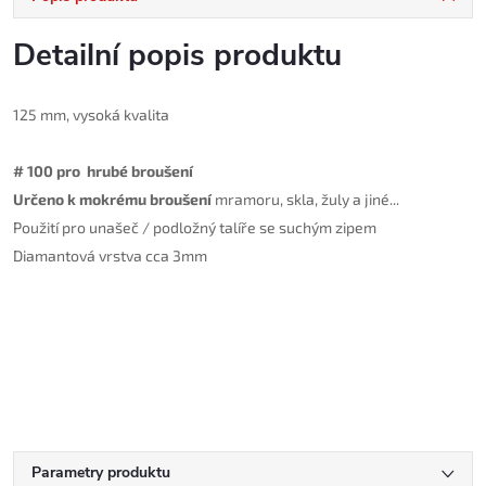
Detailní popis produktu
125 mm, v
ysoká kvalita
#
10
0 pro
hrubé
broušení
Určeno k mokrému broušení
mramoru, skla, žuly a jiné...
Použití pro unašeč / podložný talíře se suchým zipem
Diamantová vrstva cca 3mm
Parametry produktu