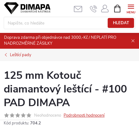
Přejít
NÁKUPNÍ
KOŠÍK
na
obsah
HLEDAT
Doprava zdarma při objednávce nad 3000,-Kč / NEPLATÍ PRO
NADROZMĚRNÉ ZÁSILKY
Leštící pady
125 mm Kotouč
diamantový leštící - #100
PAD DIMAPA
Neohodnoceno
Podrobnosti hodnocení
Kód produktu:
704.2