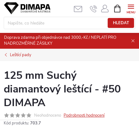
Přejít
NÁKUPNÍ
KOŠÍK
na
obsah
HLEDAT
Doprava zdarma při objednávce nad 3000,-Kč / NEPLATÍ PRO
NADROZMĚRNÉ ZÁSILKY
Leštící pady
125 mm Suchý
diamantový leštící - #50
DIMAPA
Neohodnoceno
Podrobnosti hodnocení
Kód produktu:
703.7