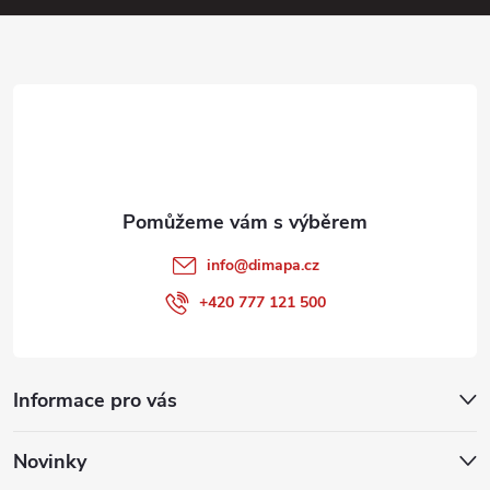
a
t
í
info
@
dimapa.cz
+420 777 121 500
Informace pro vás
Novinky