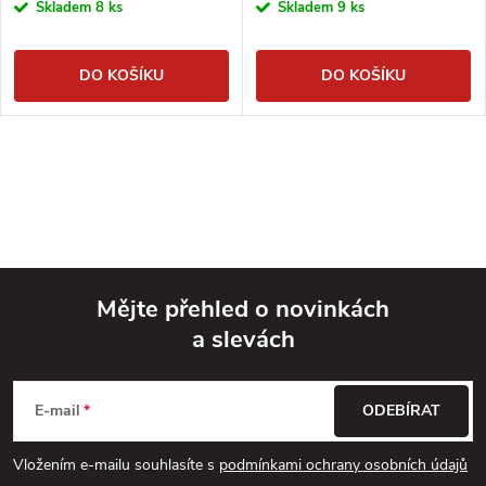
Skladem
8 ks
Skladem
9 ks
DO KOŠÍKU
DO KOŠÍKU
Mějte přehled o novinkách
a slevách
Z
á
E-mail
ODEBÍRAT
p
Vložením e-mailu souhlasíte s
podmínkami ochrany osobních údajů