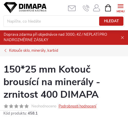
Přejít
NÁKUPNÍ
KOŠÍK
na
obsah
HLEDAT
Doprava zdarma při objednávce nad 3000,-Kč / NEPLATÍ PRO
NADROZMĚRNÉ ZÁSILKY
Kotouče sklo, minerály, karbid
150*25 mm Kotouč
brousící na minerály -
zrnitost 400 DIMAPA
Neohodnoceno
Podrobnosti hodnocení
Kód produktu:
458.1