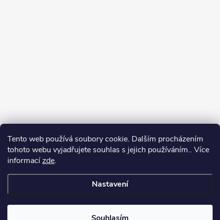
Tento web používá soubory cookie. Dalším procházením
tohoto webu vyjadřujete souhlas s jejich používáním.. Více
informací
zde
.
Nastavení
Copyright 2026
Můj e-shop
. Všechna práva vyhrazena.
Souhlasím