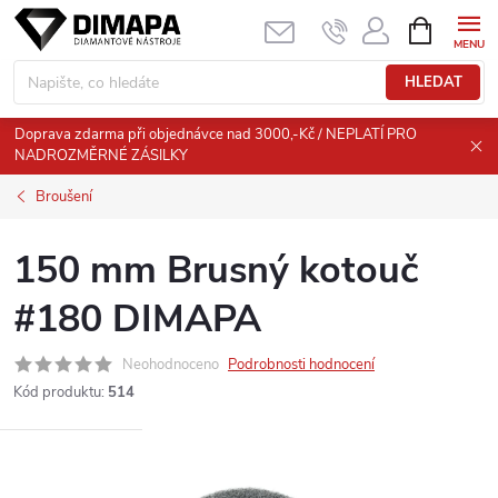
Přejít
NÁKUPNÍ
KOŠÍK
na
obsah
HLEDAT
Doprava zdarma při objednávce nad 3000,-Kč / NEPLATÍ PRO
NADROZMĚRNÉ ZÁSILKY
Broušení
150 mm Brusný kotouč
#180 DIMAPA
Neohodnoceno
Podrobnosti hodnocení
Kód produktu:
514