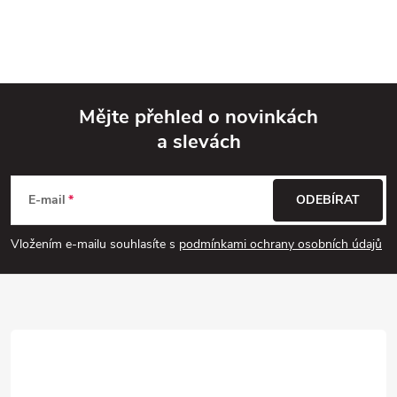
Mějte přehled o novinkách
a slevách
Z
á
E-mail
ODEBÍRAT
p
Vložením e-mailu souhlasíte s
podmínkami ochrany osobních údajů
a
t
í