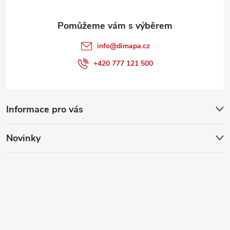
info
@
dimapa.cz
+420 777 121 500
Informace pro vás
Novinky