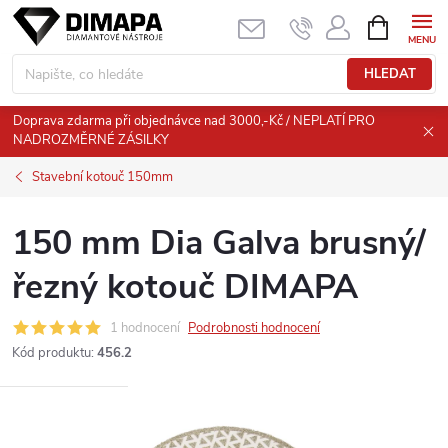
Přejít
NÁKUPNÍ
KOŠÍK
na
obsah
HLEDAT
Doprava zdarma při objednávce nad 3000,-Kč / NEPLATÍ PRO
NADROZMĚRNÉ ZÁSILKY
Stavební kotouč 150mm
150 mm Dia Galva brusný/
řezný kotouč DIMAPA
1 hodnocení
Podrobnosti hodnocení
Kód produktu:
456.2