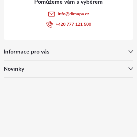
info
@
dimapa.cz
+420 777 121 500
Informace pro vás
Novinky