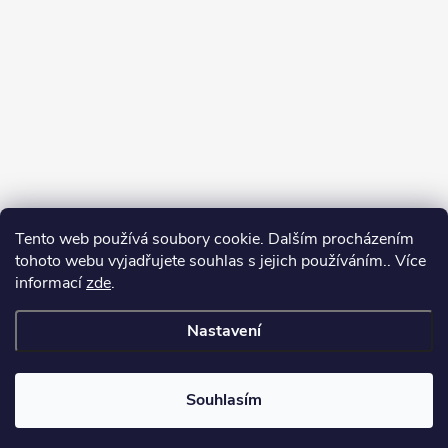
Tento web používá soubory cookie. Dalším procházením
tohoto webu vyjadřujete souhlas s jejich používáním.. Více
informací
zde
.
Nastavení
Copyright 2026
Můj e-shop
. Všechna práva vyhrazena.
Souhlasím
Vytvořil Shoptet