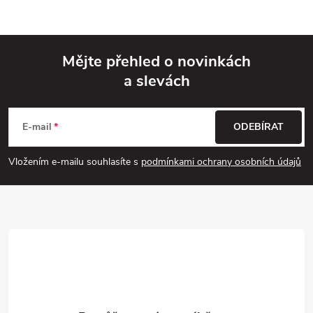
Mějte přehled o novinkách
a slevách
Z
á
E-mail
ODEBÍRAT
p
Vložením e-mailu souhlasíte s
podmínkami ochrany osobních údajů
a
t
í