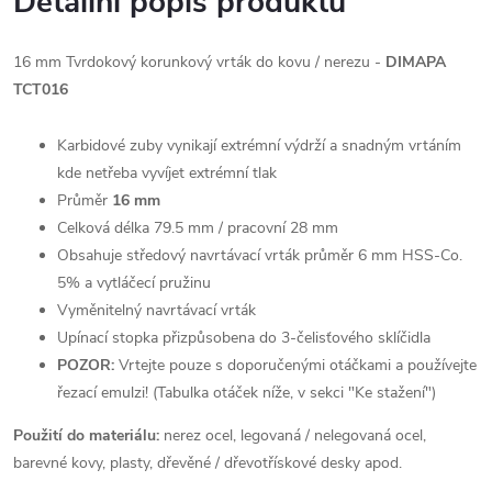
Detailní popis produktu
16 mm Tvrdokový korunkový vrták do kovu / nerezu -
DIMAPA
TCT016
Karbidové zuby vynikají extrémní výdrží a snadným vrtáním
kde netřeba vyvíjet extrémní tlak
Průměr
16 mm
Celková délka 79.5 mm / pracovní 28 mm
Obsahuje středový navrtávací vrták průměr 6 mm HSS-Co.
5% a vytláčecí pružinu
Vyměnitelný navrtávací vrták
Upínací stopka přizpůsobena do 3-čelisťového sklíčidla
POZOR:
Vrtejte pouze s doporučenými otáčkami a používejte
řezací emulzi! (Tabulka otáček níže, v sekci "Ke stažení")
Použití do materiálu:
nerez ocel, legovaná / nelegovaná ocel,
barevné kovy, plasty, dřevěné / dřevotřískové desky apod.