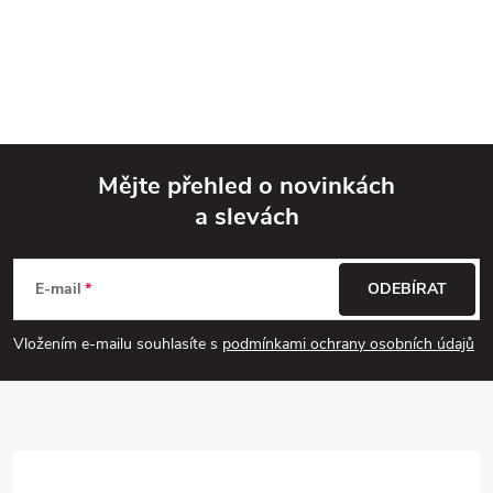
Mějte přehled o novinkách
a slevách
Z
á
E-mail
ODEBÍRAT
p
Vložením e-mailu souhlasíte s
podmínkami ochrany osobních údajů
a
t