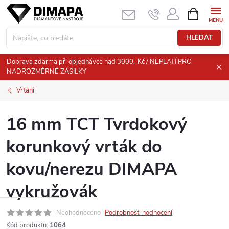
Přejít
NÁKUPNÍ
KOŠÍK
na
obsah
HLEDAT
Doprava zdarma při objednávce nad 3000,-Kč / NEPLATÍ PRO
NADROZMĚRNÉ ZÁSILKY
Vrtání
16 mm TCT Tvrdokový
korunkový vrták do
kovu/nerezu DIMAPA
vykružovák
Neohodnoceno
Podrobnosti hodnocení
Kód produktu:
1064