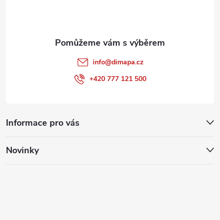
í
info
@
dimapa.cz
+420 777 121 500
Informace pro vás
Novinky