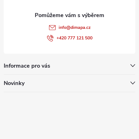
info
@
dimapa.cz
+420 777 121 500
Informace pro vás
Novinky