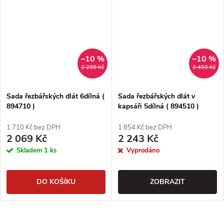
–10 %
–10 %
2 299 Kč
2 493 Kč
Sada řezbářských dlát 6dílná (
Sada řezbářských dlát v
894710 )
kapsáři 5dílná ( 894510 )
1 710 Kč bez DPH
1 854 Kč bez DPH
2 069 Kč
2 243 Kč
Skladem
1 ks
Vyprodáno
DO KOŠÍKU
ZOBRAZIT