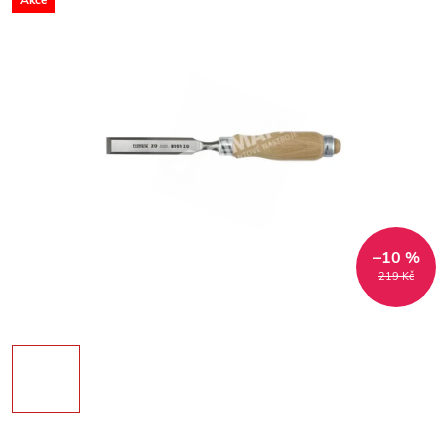
Akce
–10 %
219 Kč