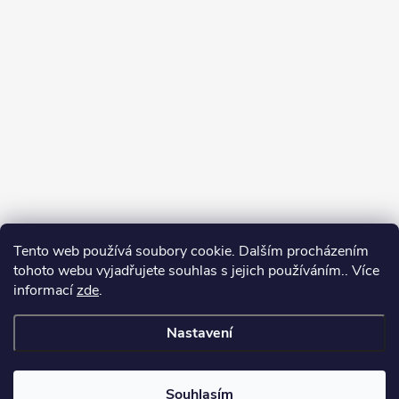
Tento web používá soubory cookie. Dalším procházením
tohoto webu vyjadřujete souhlas s jejich používáním.. Více
informací
zde
.
Nastavení
Copyright 2026
Můj e-shop
. Všechna práva vyhrazena.
Souhlasím