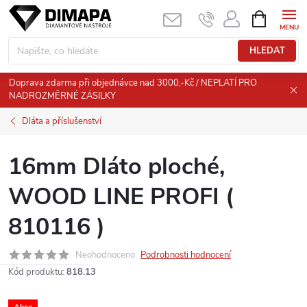
Přejít
NÁKUPNÍ
KOŠÍK
na
obsah
HLEDAT
Doprava zdarma při objednávce nad 3000,-Kč / NEPLATÍ PRO
NADROZMĚRNÉ ZÁSILKY
Dláta a příslušenství
16mm Dláto ploché,
WOOD LINE PROFI (
810116 )
Neohodnoceno
Podrobnosti hodnocení
Kód produktu:
818.13