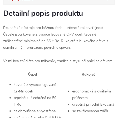
Detailní popis produktu
Řezbářské nástroje pro běžnou řezbu určené široké veřejnosti.
Čepele jsou kované z vysoce legované Cr-V oceli, tepelně
zušlechtěné minimálně na 55 HRc. Rukojetě z bukového dřeva s
osmihranným průřezem, povrch olejován.
Velmi kvalitní dláta pro milovníky tradice a stylu při práci se dřevem.
Čepel
Rukojeť
kovaná z vysoce legované
Cr-Mn oceli
ergonomická s oválným
tepelně zušlechtěná na 59
průřezem
HRc
dřevěná přírodní lakovaná
celobroušená a vyostřená
se zaválcovanou zděří
splňuje požadavky DIN 5139