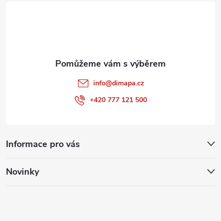
t
í
info
@
dimapa.cz
+420 777 121 500
Informace pro vás
Novinky