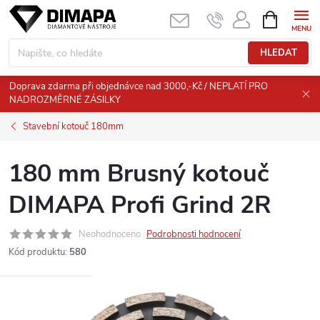
Přejít
NÁKUPNÍ
KOŠÍK
na
obsah
HLEDAT
Doprava zdarma při objednávce nad 3000,-Kč / NEPLATÍ PRO
NADROZMĚRNÉ ZÁSILKY
Stavební kotouč 180mm
180 mm Brusný kotouč
DIMAPA Profi Grind 2R
Neohodnoceno
Podrobnosti hodnocení
Kód produktu:
580