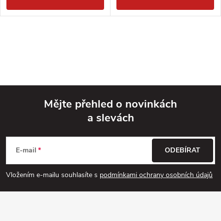
Mějte přehled o novinkách
a slevách
Z
á
E-mail
ODEBÍRAT
p
Vložením e-mailu souhlasíte s
podmínkami ochrany osobních údajů
a