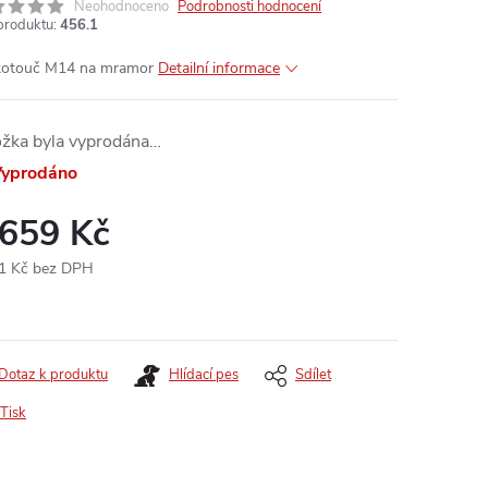
Neohodnoceno
Podrobnosti hodnocení
produktu:
456.1
kotouč M14 na mramor
Detailní informace
ožka byla vyprodána…
yprodáno
 659 Kč
1 Kč bez DPH
ná
:
Dotaz k produktu
Hlídací pes
Sdílet
Tisk