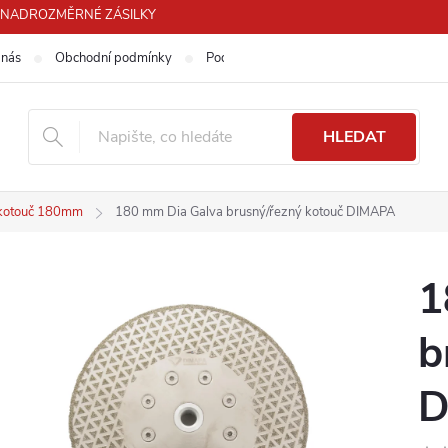
PRO NADROZMĚRNÉ ZÁSILKY
 nás
Obchodní podmínky
Podmínky ochrany osobních údajů
HLEDAT
kotouč 180mm
180 mm Dia Galva brusný/řezný kotouč DIMAPA
1
b
D