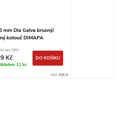
5 mm Dia Galva brusný/
zný kotouč DIMAPA
 Kč bez DPH
9 Kč
DO KOŠÍKU
Skladem
11 ks
Kód:
456.0