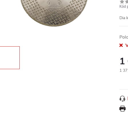
Kód 
Dia 
Pol
V
1
1 37
Měr
cena