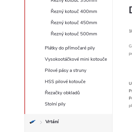
Řezný kotouč 350mm
l
Řezný kotouč 400mm
Řezný kotouč 450mm
1
Řezný kotouč 500mm
G
Plátky do přímočaré pily
p
Vysokootáčkové mini kotouče
Pilové pásy a struny
HSS pilové kotouče
U
P
Řezačky obkladů
P
Stolní pily
p
Vrtání