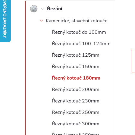
Řezání
r
Kamenické, stavební kotouče
a
Řezný kotouč do 100mm
n
Řezný kotouč 100-124mm
n
Řezný kotouč 125mm
Řezný kotouč 150mm
í
Řezný kotouč 180mm
p
Řezný kotouč 200mm
a
Řezný kotouč 230mm
Řezný kotouč 250mm
n
Řezný kotouč 300mm
e