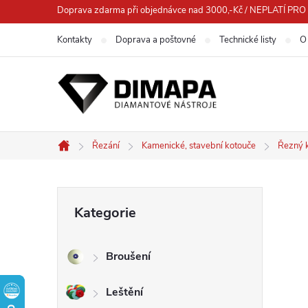
Přejít
Doprava zdarma při objednávce nad 3000,-Kč / NEPLATÍ 
na
Kontakty
Doprava a poštovné
Technické listy
O
obsah
Řezání
Kamenické, stavební kotouče
Řezný 
Domů
P
Přeskočit
Kategorie
kategorie
o
Broušení
s
Leštění
t