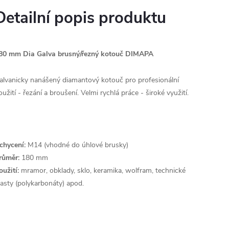
Detailní popis produktu
80 mm Dia Galva brusný/řezný kotouč DIMAPA
alvanicky nanášený diamantový kotouč pro profesionální
oužití - řezání a broušení. Velmi rychlá práce - široké využití.
chycení:
M14 (vhodné do úhlové brusky)
růměr:
180 mm
oužití:
mramor, obklady, sklo, keramika, wolfram, technické
lasty (polykarbonáty) apod.