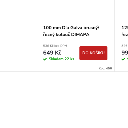
100 mm Dia Galva brusný/
12
řezný kotouč DIMAPA
ře
536 Kč bez DPH
826
649 Kč
99
DO KOŠÍKU
Skladem
22 ks
Kód:
456