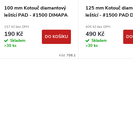
100 mm Kotouč diamantový
125 mm Kotouč diam
leštící PAD - #1500 DIMAPA
leštící - #1500 PAD
157 Kč bez DPH
405 Kč bez DPH
190 Kč
490 Kč
DO KOŠÍKU
DO
Skladem
Skladem
>30 ks
>30 ks
Kód:
708.1