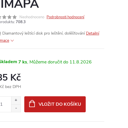
IMAPA
Neohodnoceno
Podrobnosti hodnocení
produktu:
708.3
 Diamantový leštící disk pro leštění, dolěšťování
Detailní
rmace
Skladem
7 ks
11.8.2026
85 Kč
Kč bez DPH
ná
:
VLOŽIT DO KOŠÍKU