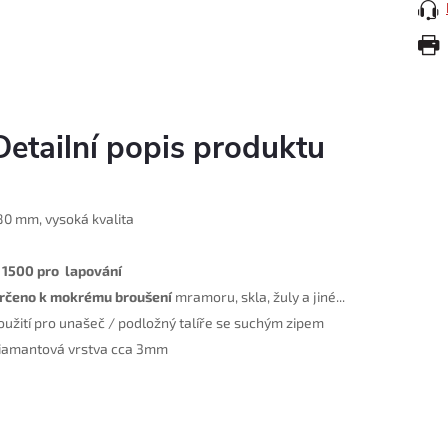
Detailní popis produktu
80 mm
, v
ysoká kvalita
150
0 pro
lapování
rčeno k mokrému broušení
mramoru, skla, žuly a jiné...
oužití pro unašeč / podložný talíře se suchým zipem
iamantová vrstva cca 3mm