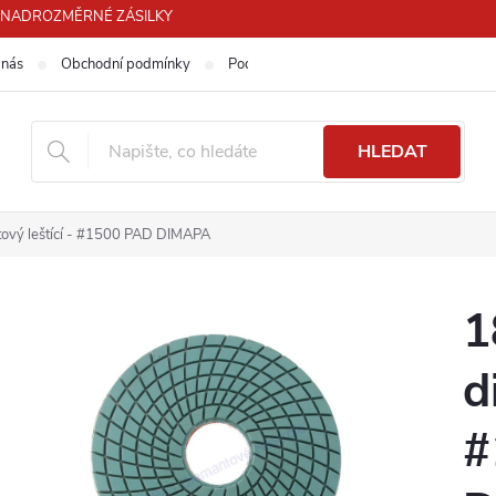
PRO NADROZMĚRNÉ ZÁSILKY
 nás
Obchodní podmínky
Podmínky ochrany osobních údajů
HLEDAT
ový leštící - #1500 PAD DIMAPA
1
d
#