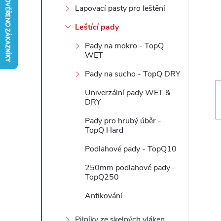
Lapovací pasty pro leštění
r
Leštící pady
a
Pady na mokro - TopQ
WET
n
Pady na sucho - TopQ DRY
n
Univerzální pady WET &
DRY
í
Pady pro hrubý úběr -
TopQ Hard
p
Podlahové pady - TopQ10
a
250mm podlahové pady -
TopQ250
n
Antikování
e
Pilníky ze skelných vláken