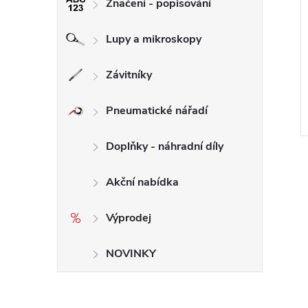
Značení - popisování
chý diamantový
250 mm Kotouč diamantový
D - #1500 DIMAPA
leštící - #200 PAD DIMAPA
Lupy a mikroskopy
1 479 Kč bez DPH
Závitníky
1 790 Kč
DO KOŠÍKU
DO KOŠÍKU
Skladem
11 ks
Pneumatické nářadí
Kód:
708.4
Kód:
708.5
Doplňky - náhradní díly
Akční nabídka
Výprodej
NOVINKY