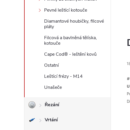
l
Pevné leštící kotouče
Diamantové houbičky, filcové
pláty
Filcová a bavlněná tělíska,
kotouče
Cape Cod® - leštění kovů
1
Ostatní
Leštící frézy - M14
#
U
Unašeče
P
D
Řezání
Vrtání