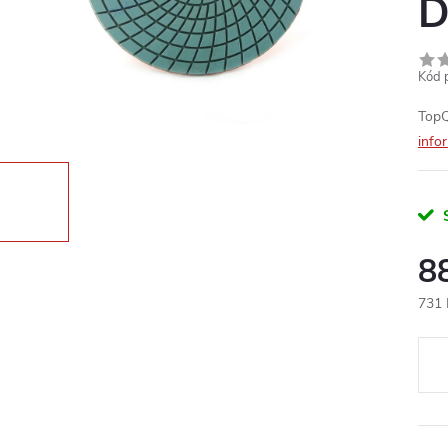
D
Kód 
TopQ
info
8
731 
Měr
cena