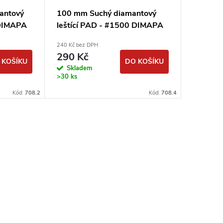
antový
100 mm Suchý diamantový
250 mm
 DIMAPA
leštící PAD - #1500 DIMAPA
leštící
240 Kč bez DPH
1 479 Kč b
290 Kč
1 790
 KOŠÍKU
DO KOŠÍKU
Skladem
Sklad
>30 ks
Kód:
708.2
Kód:
708.4