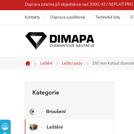
Přejít
Doprava zdarma při objednávce nad 3000,-Kč / NEPLATÍ 
na
Kontakty
Doprava a poštovné
Technické listy
O
obsah
Leštění
Leštící pady
180 mm Kotouč diamant
Domů
P
Přeskočit
Kategorie
kategorie
o
Broušení
s
Leštění
t