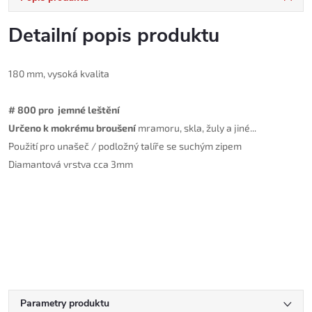
Detailní popis produktu
180 mm
, v
ysoká kvalita
#
80
0 pro
jemné
leštění
Určeno k mokrému broušení
mramoru, skla, žuly a jiné...
Použití pro unašeč / podložný talíře se suchým zipem
Diamantová vrstva cca 3mm
Parametry produktu