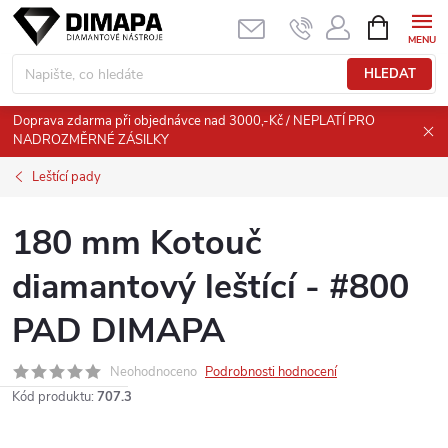
Přejít
NÁKUPNÍ
KOŠÍK
na
obsah
HLEDAT
Doprava zdarma při objednávce nad 3000,-Kč / NEPLATÍ PRO
NADROZMĚRNÉ ZÁSILKY
Leštící pady
180 mm Kotouč
diamantový leštící - #800
PAD DIMAPA
Neohodnoceno
Podrobnosti hodnocení
Kód produktu:
707.3