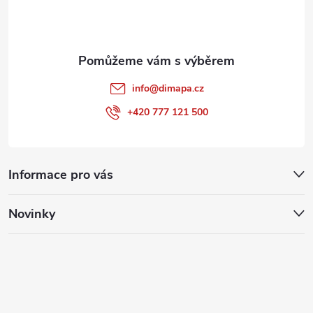
í
info
@
dimapa.cz
+420 777 121 500
Informace pro vás
Novinky