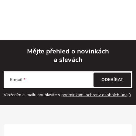
Mějte přehled o novinkách
a slevách
Z
á
E-mail
ODEBÍRAT
p
Vložením e-mailu souhlasíte s
podmínkami ochrany osobních údajů
a
t