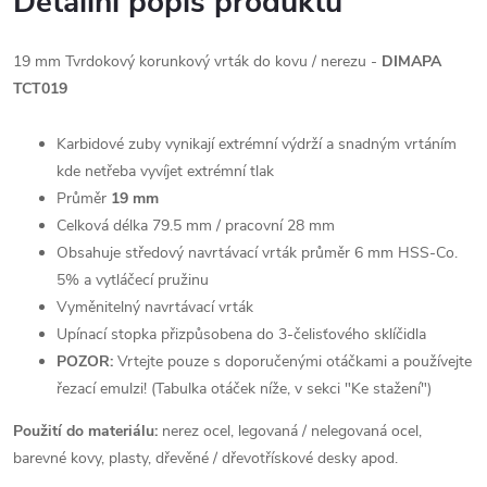
Detailní popis produktu
19 mm Tvrdokový korunkový vrták do kovu / nerezu -
DIMAPA
TCT019
Karbidové zuby vynikají extrémní výdrží a snadným vrtáním
kde netřeba vyvíjet extrémní tlak
Průměr
19 mm
Celková délka 79.5 mm / pracovní 28 mm
Obsahuje středový navrtávací vrták průměr 6 mm HSS-Co.
5% a vytláčecí pružinu
Vyměnitelný navrtávací vrták
Upínací stopka přizpůsobena do 3-čelisťového sklíčidla
POZOR:
Vrtejte pouze s doporučenými otáčkami a používejte
řezací emulzi! (Tabulka otáček níže, v sekci "Ke stažení")
Použití do materiálu:
nerez ocel, legovaná / nelegovaná ocel,
barevné kovy, plasty, dřevěné / dřevotřískové desky apod.