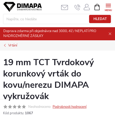
Přejít
NÁKUPNÍ
KOŠÍK
na
obsah
HLEDAT
Doprava zdarma při objednávce nad 3000,-Kč / NEPLATÍ PRO
NADROZMĚRNÉ ZÁSILKY
Vrtání
19 mm TCT Tvrdokový
korunkový vrták do
kovu/nerezu DIMAPA
vykružovák
Neohodnoceno
Podrobnosti hodnocení
Kód produktu:
1067