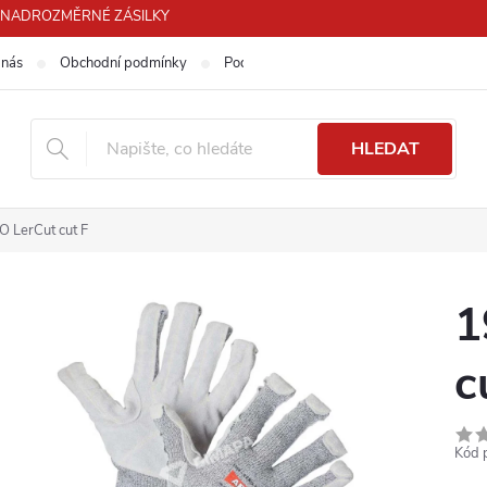
PRO NADROZMĚRNÉ ZÁSILKY
 nás
Obchodní podmínky
Podmínky ochrany osobních údajů
HLEDAT
 LerCut cut F
1
c
Kód 