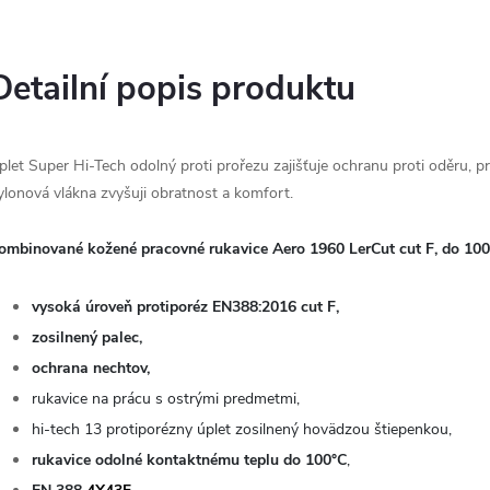
Detailní popis produktu
plet Super Hi-Tech odolný proti prořezu zajišťuje ochranu proti oděru, pr
ylonová vlákna zvyšuji obratnost a komfort.
ombinované kožené pracovné rukavice Aero 1960 LerCut cut F, do 100
vysoká úroveň protiporéz EN388:2016 cut F,
zosilnený palec,
ochrana nechtov,
rukavice na prácu s ostrými predmetmi,
hi-tech 13 protiporézny úplet zosilnený hovädzou štiepenkou,
rukavice odolné kontaktnému teplu do 100°C
,