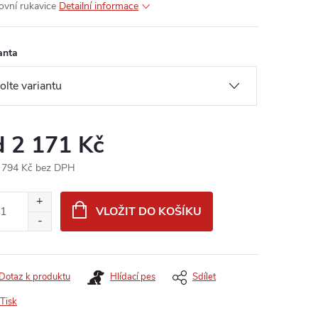
ovní rukavice
Detailní informace
anta
d
2 171 Kč
 794 Kč
bez DPH
ná
:
VLOŽIT DO KOŠÍKU
Dotaz k produktu
Hlídací pes
Sdílet
Tisk