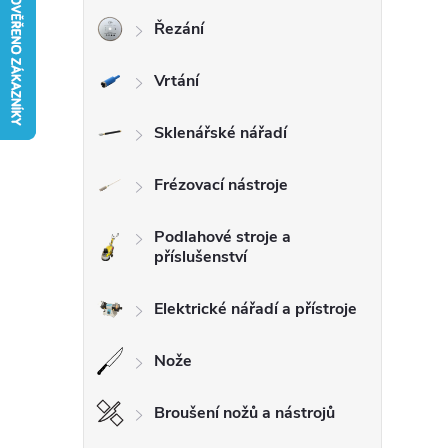
Řezání
r
Vrtání
a
n
Sklenářské nářadí
n
Frézovací nástroje
í
Podlahové stroje a
příslušenství
p
Elektrické nářadí a přístroje
a
Nože
n
Broušení nožů a nástrojů
e