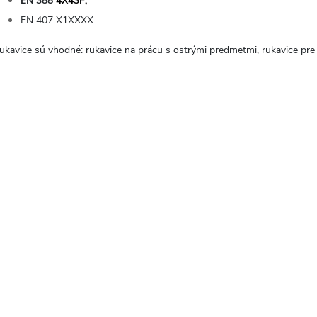
EN 388
4X43F,
EN 407 X1XXXX.
ukavice sú vhodné: rukavice na prácu s ostrými predmetmi, rukavice pre 