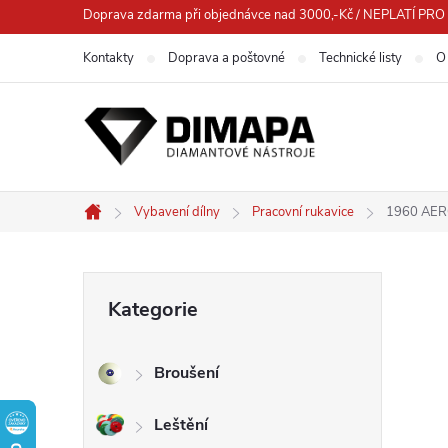
Přejít
Doprava zdarma při objednávce nad 3000,-Kč / NEPLATÍ 
na
Kontakty
Doprava a poštovné
Technické listy
O
obsah
Vybavení dílny
Pracovní rukavice
1960 AERO
Domů
P
Přeskočit
Kategorie
kategorie
o
Broušení
s
Leštění
t