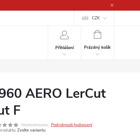
CZK
NÁKUPNÍ
KOŠÍK
Prázdný košík
Přihlášení
960 AERO LerCut
ut F
Neohodnoceno
Podrobnosti hodnocení
produktu:
Zvolte variantu