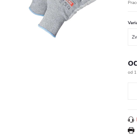
Prac
Vari
o
od
1
Měr
cena