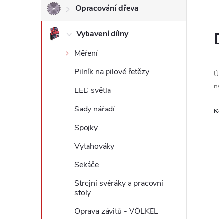
Opracování dřeva
l
Vybavení dílny
Měření
Pilník na pilové řetězy
Ú
n
LED světla
Sady nářadí
K
Spojky
Vytahováky
Sekáče
Strojní svěráky a pracovní
stoly
Oprava závitů - VÖLKEL