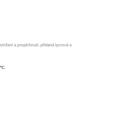
otržení a propíchnutí, přidaná lycrová a
°C.