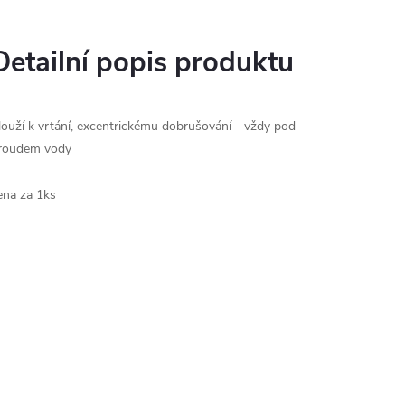
Detailní popis produktu
louží k vrtání, excentrickému dobrušování - vždy pod
roudem vody
ena za 1ks