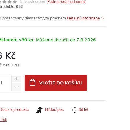
Neohodnoceno
Podrobnosti hodnocení
produktu:
052
k potahovaný diamantovým prachem
Detailní informace
Skladem
>30 ks
7.8.2026
6 Kč
č bez DPH
ná
:
VLOŽIT DO KOŠÍKU
Dotaz k produktu
Hlídací pes
Sdílet
Tisk