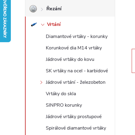
Řezání
r
Vrtání
a
Diamantové vrtáky - korunky
n
Korunkové dia M14 vrtáky
n
Jádrové vrtáky do kovu
í
SK vrtáky na ocel - karbidové
Jádrové vrtání - železobeton
p
Vrtáky do skla
a
SINPRO korunky
n
Jádrové vrtáky prostupové
Spirálové diamantové vrtáky
e