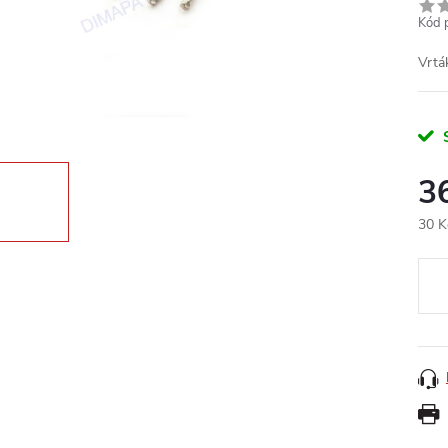
Kód 
Vrtá
3
30 K
Měr
cena