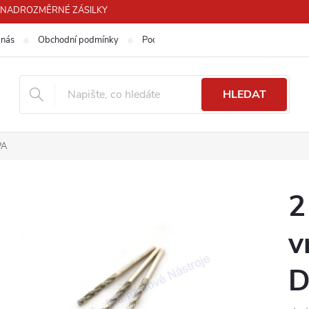
PRO NADROZMĚRNÉ ZÁSILKY
 nás
Obchodní podmínky
Podmínky ochrany osobních údajů
HLEDAT
PA
2
v
D