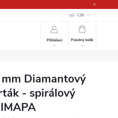
CZK
NÁKUPNÍ
KOŠÍK
Prázdný košík
Přihlášení
 mm Diamantový
rták - spirálový
IMAPA