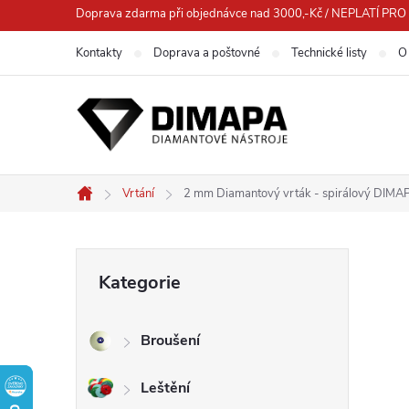
Přejít
Doprava zdarma při objednávce nad 3000,-Kč / NEPLATÍ 
na
Kontakty
Doprava a poštovné
Technické listy
O
obsah
Vrtání
2 mm Diamantový vrták - spirálový DIMA
Domů
P
Přeskočit
Kategorie
kategorie
o
Broušení
s
Leštění
t