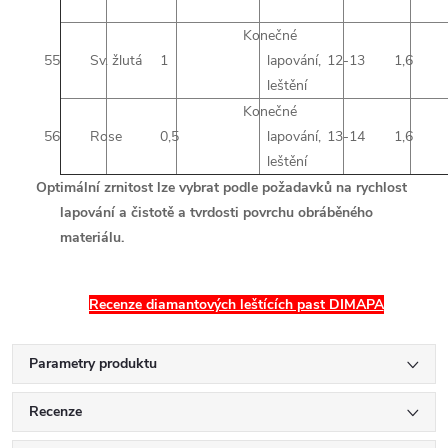
Konečné
55
Sv. žlutá
1
lapování,
12-13
1,6
leštění
Konečné
56
Rose
0,5
lapování,
13-14
1,6
leštění
Optimální zrnitost lze vybrat podle požadavků na rychlost
lapování a čistotě a tvrdosti povrchu obráběného
materiálu.
Recenze diamantových leštících past DIMAPA
Parametry produktu
Recenze