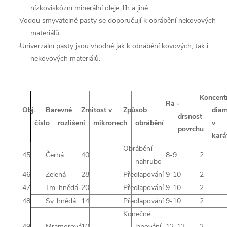
nízkoviskózní minerální oleje, líh a jiné.
·
Vodou smyvatelné pasty se doporučují k obrábění nekovových
materiálů.
·
Univerzální pasty jsou vhodné jak k obrábění kovových, tak i
nekovových materiálů.
Koncent
Ra -
Obj.
Barevné
Zrnitost v
Způsob
dia
drsnost
číslo
rozlišení
mikronech
obrábění
v
povrchu
kará
Obrábění
45
Černá
40
8-9
2
nahrubo
46
Zelená
28
Předlapování
9-10
2
47
Tm. hnědá
20
Předlapování
9-10
2
48
Sv. hnědá
14
Předlapování
9-10
2
Konečné
49
Mramorová
10
lapování,
12-13
2