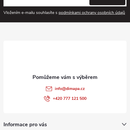
p
Vložením e-mailu souhlasíte s
podmínkami ochrany osobních údajů
a
t
í
info
@
dimapa.cz
+420 777 121 500
Informace pro vás