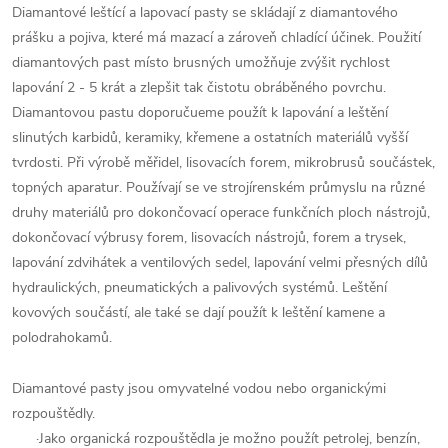
Diamantové leštící a lapovací pasty se skládají z diamantového
prášku a pojiva, které má mazací a zároveň chladící účinek.
Použití
diamantových past místo brusných umožňuje zvýšit rychlost
lapování 2 - 5 krát a zlepšit tak čistotu obráběného povrchu.
Diamantovou pastu doporučueme použít k lapování a leštění
slinutých karbidů, keramiky, křemene a ostatních materiálů vyšší
tvrdosti. Při výrobě měřidel, lisovacích forem, mikrobrusů součástek,
topných aparatur. Používají se ve strojírenském průmyslu na různé
druhy materiálů pro dokončovací operace
funkčních ploch nástrojů,
dokončovací výbrusy forem, lisovacích nástrojů, forem a trysek,
lapování zdvihátek a ventilových sedel, lapování velmi přesných dílů
hydraulických, pneumatických a palivových systémů. Leštění
kovových součástí, ale také se dají použít k leštění kamene a
polodrahokamů.
Diamantové pasty jsou omyvatelné vodou nebo organickými
rozpouštědly.
·
Jako organická rozpouštědla je možno použít petrolej, benzín,