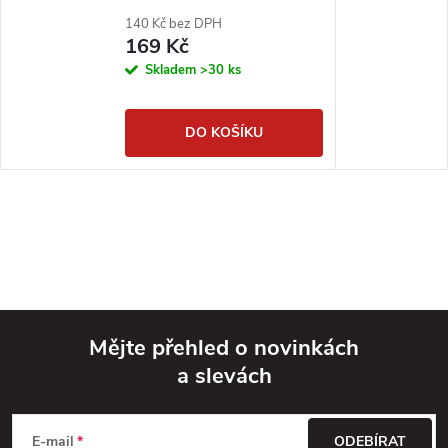
140 Kč bez DPH
169 Kč
Skladem
>30 ks
DO KOŠÍKU
Mějte přehled o novinkách
a slevách
Z
á
E-mail
ODEBÍRAT