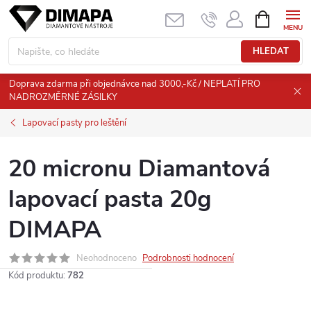
Přejít
NÁKUPNÍ
KOŠÍK
na
obsah
HLEDAT
Doprava zdarma při objednávce nad 3000,-Kč / NEPLATÍ PRO
NADROZMĚRNÉ ZÁSILKY
Lapovací pasty pro leštění
20 micronu Diamantová
lapovací pasta 20g
DIMAPA
Neohodnoceno
Podrobnosti hodnocení
Kód produktu:
782