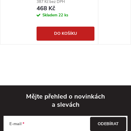
387 Kč bez DPH
468 Kč
Skladem
22 ks
DO KOŠÍKU
Mějte přehled o novinkách
a slevách
Z
á
E-mail
ODEBÍRAT