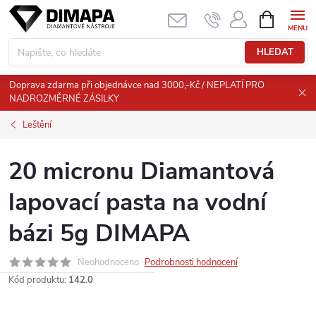
Přejít
NÁKUPNÍ
KOŠÍK
na
obsah
HLEDAT
Doprava zdarma při objednávce nad 3000,-Kč / NEPLATÍ PRO
NADROZMĚRNÉ ZÁSILKY
Leštění
20 micronu Diamantová
lapovací pasta na vodní
bázi 5g DIMAPA
Neohodnoceno
Podrobnosti hodnocení
Kód produktu:
142.0