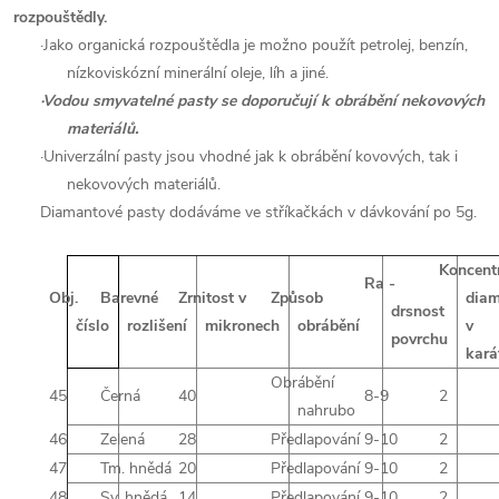
rozpouštědly.
·
Jako organická rozpouštědla je možno použít petrolej, benzín,
nízkoviskózní minerální oleje, líh a jiné.
·
Vodou smyvatelné pasty se doporučují k obrábění nekovových
materiálů.
·
Univerzální pasty jsou vhodné jak k obrábění kovových, tak i
nekovových materiálů.
Diamantové pasty dodáváme ve stříkačkách v dávkování po 5g.
Koncent
Ra -
Obj.
Barevné
Zrnitost v
Způsob
dia
drsnost
číslo
rozlišení
mikronech
obrábění
v
povrchu
kará
Obrábění
45
Černá
40
8-9
2
nahrubo
46
Zelená
28
Předlapování
9-10
2
47
Tm. hnědá
20
Předlapování
9-10
2
48
Sv. hnědá
14
Předlapování
9-10
2