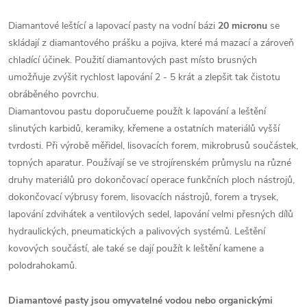
Diamantové leštící a lapovací pasty na vodní bázi
20 micronu
se
skládají z diamantového prášku a pojiva, které má mazací a zároveň
chladící účinek.
Použití diamantových past místo brusných
umožňuje zvýšit rychlost lapování 2 - 5 krát a zlepšit tak čistotu
obráběného povrchu.
Diamantovou pastu doporučueme použít k lapování a leštění
slinutých karbidů, keramiky, křemene a ostatních materiálů vyšší
tvrdosti. Při výrobě měřidel, lisovacích forem, mikrobrusů součástek,
topných aparatur. Používají se ve strojírenském průmyslu na různé
druhy materiálů pro dokončovací operace
funkčních ploch nástrojů,
dokončovací výbrusy forem, lisovacích nástrojů, forem a trysek,
lapování zdvihátek a ventilových sedel, lapování velmi přesných dílů
hydraulických, pneumatických a palivových systémů. Leštění
kovových součástí, ale také se dají použít k leštění kamene a
polodrahokamů.
Diamantové pasty jsou omyvatelné vodou nebo organickými