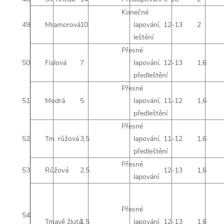
Konečné
49
Mramorová
10
lapování,
12-13
2
leštění
Přesné
50
Fialová
7
lapování,
12-13
1,6
předleštění
Přesné
51
Modrá
5
lapování,
11-12
1,6
předleštění
Přesné
52
Tm. růžová
3,5
lapování,
11-12
1,6
předleštění
Přesné
53
Růžová
2,5
12-13
1,6
lapování
Přesné
54
Tmavě žlutá
1,5
lapování,
12-13
1,6