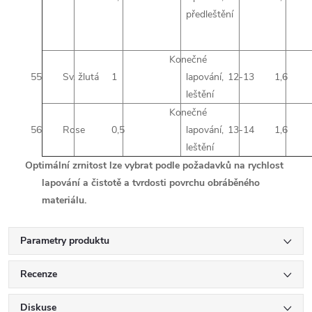
předleštění
Konečné
55
Sv. žlutá
1
lapování,
12-13
1,6
leštění
Konečné
56
Rose
0,5
lapování,
13-14
1,6
leštění
Optimální zrnitost lze vybrat podle požadavků na rychlost
lapování a čistotě a tvrdosti povrchu obráběného
materiálu.
Parametry produktu
Recenze
Diskuse