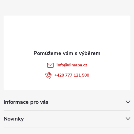
a
t
í
info
@
dimapa.cz
+420 777 121 500
Informace pro vás
Novinky