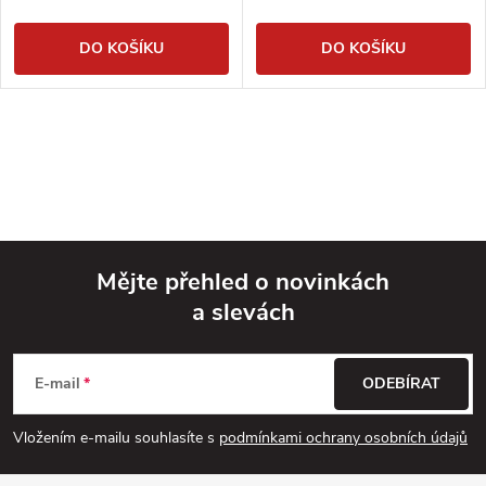
DO KOŠÍKU
DO KOŠÍKU
Mějte přehled o novinkách
a slevách
Z
á
E-mail
ODEBÍRAT
p
Vložením e-mailu souhlasíte s
podmínkami ochrany osobních údajů