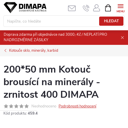
Přejít
NÁKUPNÍ
KOŠÍK
na
obsah
HLEDAT
Doprava zdarma při objednávce nad 3000,-Kč / NEPLATÍ PRO
NADROZMĚRNÉ ZÁSILKY
Kotouče sklo, minerály, karbid
200*50 mm Kotouč
brousící na minerály -
zrnitost 400 DIMAPA
Neohodnoceno
Podrobnosti hodnocení
Kód produktu:
459.4